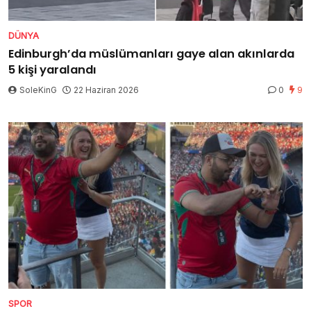
DÜNYA
Edinburgh’da müslümanları gaye alan akınlarda
5 kişi yaralandı
SoleKinG
22 Haziran 2026
0
9
SPOR