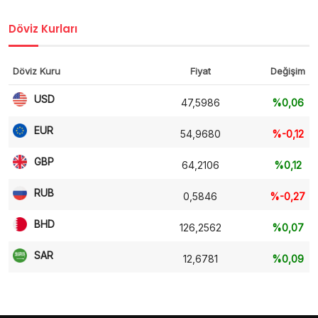
Döviz Kurları
Döviz Kuru
Fiyat
Değişim
USD
47,5986
%0,06
EUR
54,9680
%-0,12
GBP
64,2106
%0,12
RUB
0,5846
%-0,27
BHD
126,2562
%0,07
SAR
12,6781
%0,09