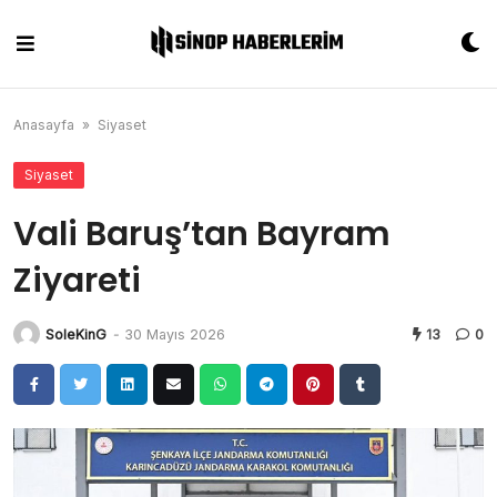
Skip
to
content
Anasayfa
»
Siyaset
Siyaset
Vali Baruş’tan Bayram
Ziyareti
SoleKinG
-
30 Mayıs 2026
13
0