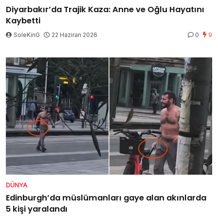
Diyarbakır’da Trajik Kaza: Anne ve Oğlu Hayatını
Kaybetti
SoleKinG
22 Haziran 2026
0
9
DÜNYA
Edinburgh’da müslümanları gaye alan akınlarda
5 kişi yaralandı