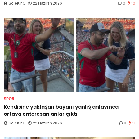
SoleKinG
22 Haziran 2026
0
10
SPOR
Kendisine yaklaşan bayanı yanlış anlayınca
ortaya enteresan anlar çıktı
SoleKinG
22 Haziran 2026
0
11