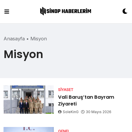
Skip
to
content
Anasayfa
•
Misyon
Misyon
SIYASET
Vali Baruş’tan Bayram
Ziyareti
SoleKinG
30 Mayıs 2026
GENEL