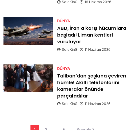
SoleKinG
16 Haziran 2026
DÜNYA
ABD, İran’a karşı hücumlara
başladı! Liman kentleri
vuruluyor
SoleKinG
11 Haziran 2026
DÜNYA
Taliban’dan şaşkına çeviren
hamle! Akıllı telefonlarını
kameralar önünde
parçaladılar
SoleKinG
11 Haziran 2026
Yazı
1
2
…
6
Sonraki