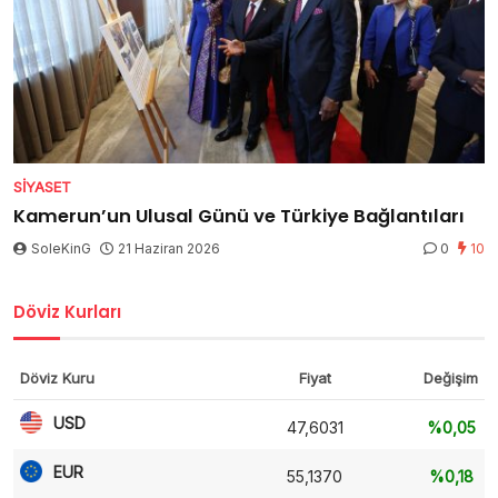
SIYASET
Kamerun’un Ulusal Günü ve Türkiye Bağlantıları
SoleKinG
21 Haziran 2026
0
10
Döviz Kurları
Döviz Kuru
Fiyat
Değişim
USD
47,6031
%0,05
EUR
55,1370
%0,18