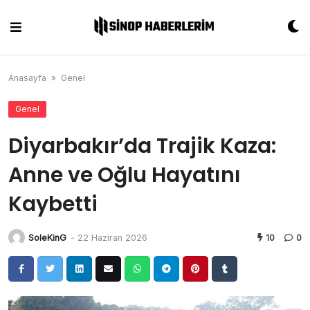
Skip
to
content
Anasayfa
»
Genel
Genel
Diyarbakır’da Trajik Kaza:
Anne ve Oğlu Hayatını
Kaybetti
SoleKinG
-
22 Haziran 2026
10
0