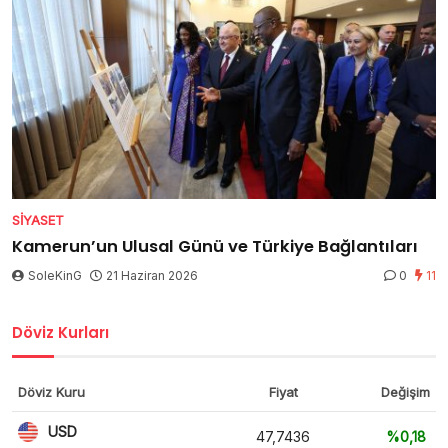
SIYASET
Kamerun’un Ulusal Günü ve Türkiye Bağlantıları
SoleKinG
21 Haziran 2026
0
11
Döviz Kurları
Döviz Kuru
Fiyat
Değişim
USD
47,7436
%0,18