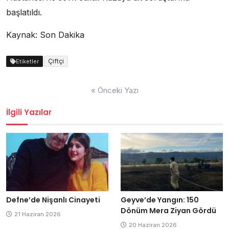
başlatıldı.
Kaynak: Son Dakika
Çiftçi
Etiketler
Yazı
« Önceki Yazı
dolaşımı
İlgili Yazılar
Defne’de Nişanlı Cinayeti
Geyve’de Yangın: 150
Dönüm Mera Ziyan Gördü
21 Haziran 2026
20 Haziran 2026