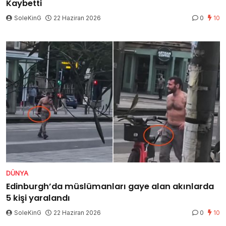
Kaybetti
SoleKinG
22 Haziran 2026
0
10
DÜNYA
Edinburgh’da müslümanları gaye alan akınlarda
5 kişi yaralandı
SoleKinG
22 Haziran 2026
0
10