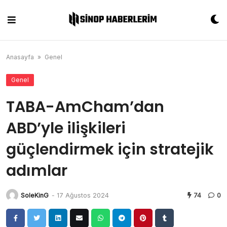
Skip
to
content
Anasayfa
»
Genel
Genel
TABA-AmCham’dan
ABD’yle ilişkileri
güçlendirmek için stratejik
adımlar
SoleKinG
-
17 Ağustos 2024
74
0