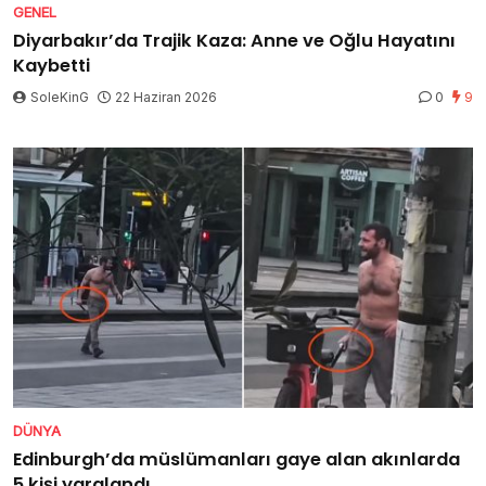
GENEL
Diyarbakır’da Trajik Kaza: Anne ve Oğlu Hayatını
Kaybetti
SoleKinG
22 Haziran 2026
0
9
DÜNYA
Edinburgh’da müslümanları gaye alan akınlarda
5 kişi yaralandı