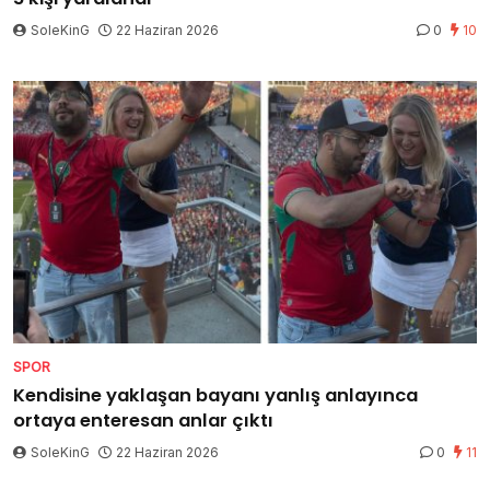
SoleKinG
22 Haziran 2026
0
10
SPOR
Kendisine yaklaşan bayanı yanlış anlayınca
ortaya enteresan anlar çıktı
SoleKinG
22 Haziran 2026
0
11