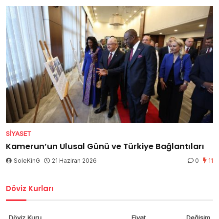
SIYASET
Kamerun’un Ulusal Günü ve Türkiye Bağlantıları
SoleKinG
21 Haziran 2026
0
11
Döviz Kurları
Döviz Kuru
Fiyat
Değişim