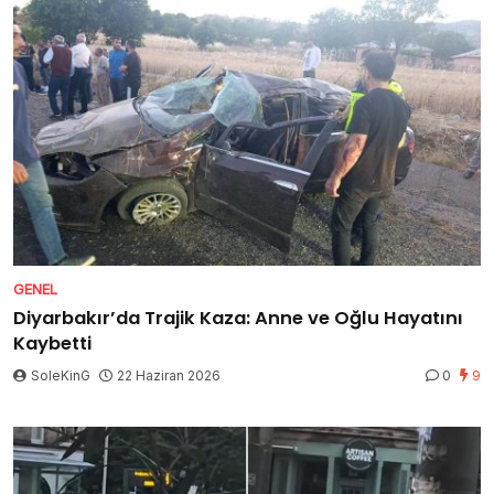
GENEL
Diyarbakır’da Trajik Kaza: Anne ve Oğlu Hayatını
Kaybetti
SoleKinG
22 Haziran 2026
0
9