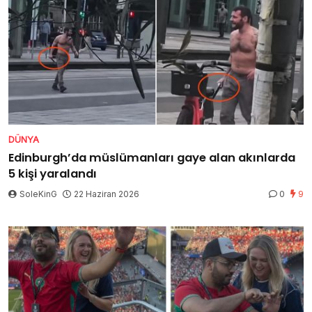
DÜNYA
Edinburgh’da müslümanları gaye alan akınlarda
5 kişi yaralandı
SoleKinG
22 Haziran 2026
0
9