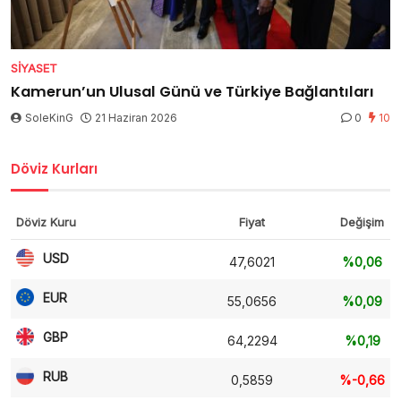
SIYASET
Kamerun’un Ulusal Günü ve Türkiye Bağlantıları
SoleKinG
21 Haziran 2026
0
10
Döviz Kurları
Döviz Kuru
Fiyat
Değişim
USD
47,6021
%0,06
EUR
55,0656
%0,09
GBP
64,2294
%0,19
RUB
0,5859
%-0,66