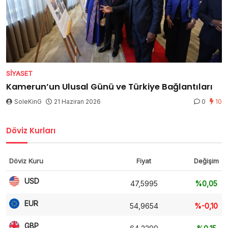
SIYASET
Kamerun’un Ulusal Günü ve Türkiye Bağlantıları
SoleKinG
21 Haziran 2026
0
10
Döviz Kurları
Döviz Kuru
Fiyat
Değişim
USD
47,5995
%0,05
EUR
54,9654
%-0,10
GBP