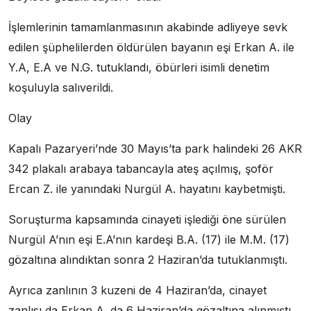
İşlemlerinin tamamlanmasının akabinde adliyeye sevk
edilen şüphelilerden öldürülen bayanın eşi Erkan A. ile
Y.A, E.A ve N.G. tutuklandı, öbürleri isimli denetim
koşuluyla salıverildi.
Olay
Kapalı Pazaryeri’nde 30 Mayıs’ta park halindeki 26 AKR
342 plakalı arabaya tabancayla ateş açılmış, şoför
Ercan Z. ile yanındaki Nurgül A. hayatını kaybetmişti.
Soruşturma kapsamında cinayeti işlediği öne sürülen
Nurgül A’nın eşi E.A’nın kardeşi B.A. (17) ile M.M. (17)
gözaltına alındıktan sonra 2 Haziran’da tutuklanmıştı.
Ayrıca zanlının 3 kuzeni de 4 Haziran’da, cinayet
zanlısı da Erkan A. da 6 Haziran’da gözaltına alınmıştı.