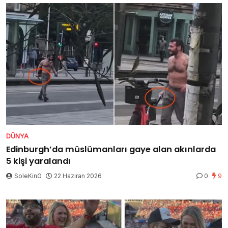
DÜNYA
Edinburgh’da müslümanları gaye alan akınlarda
5 kişi yaralandı
SoleKinG
22 Haziran 2026
0
9