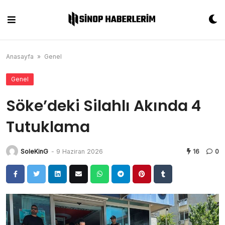
Skip
to
content
Anasayfa
»
Genel
Genel
Söke’deki Silahlı Akında 4
Tutuklama
SoleKinG
-
9 Haziran 2026
16
0