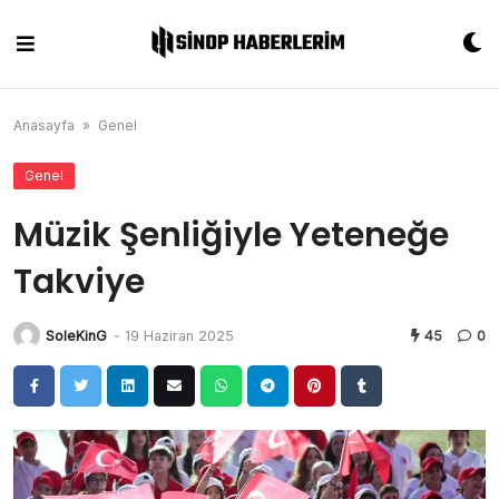
Skip
to
content
Anasayfa
»
Genel
Genel
Müzik Şenliğiyle Yeteneğe
Takviye
SoleKinG
-
19 Haziran 2025
45
0