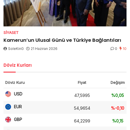
SIYASET
Kamerun’un Ulusal Günü ve Türkiye Bağlantıları
SoleKinG
21 Haziran 2026
0
10
Döviz Kurları
Döviz Kuru
Fiyat
Değişim
USD
47,5995
%0,05
EUR
54,9654
%-0,10
GBP
64,2299
%0,15