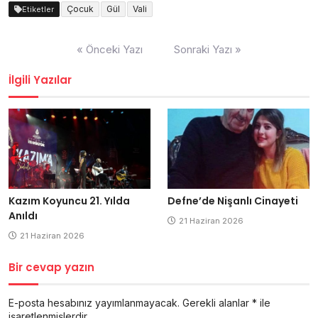
Çocuk
Gül
Vali
Etiketler
Yazı
« Önceki Yazı
Sonraki Yazı »
dolaşımı
İlgili Yazılar
Kazım Koyuncu 21. Yılda
Defne’de Nişanlı Cinayeti
Anıldı
21 Haziran 2026
21 Haziran 2026
Bir cevap yazın
E-posta hesabınız yayımlanmayacak.
Gerekli alanlar
*
ile
işaretlenmişlerdir