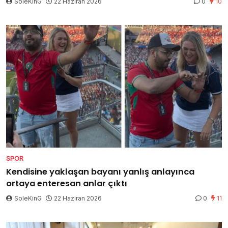
SoleKinG
22 Haziran 2026
0
10
SPOR
Kendisine yaklaşan bayanı yanlış anlayınca
ortaya enteresan anlar çıktı
SoleKinG
22 Haziran 2026
0
11