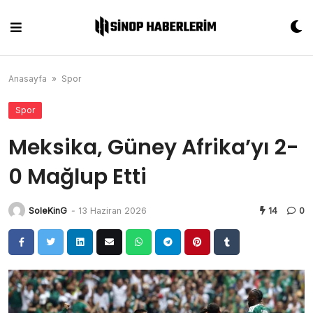
Skip
to
content
Anasayfa
»
Spor
Spor
Meksika, Güney Afrika’yı 2-
0 Mağlup Etti
SoleKinG
-
13 Haziran 2026
14
0