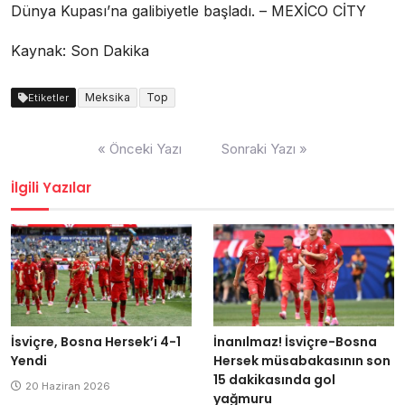
Dünya Kupası’na galibiyetle başladı. – MEXİCO CİTY
Kaynak: Son Dakika
Meksika
Top
Etiketler
Yazı
« Önceki Yazı
Sonraki Yazı »
dolaşımı
İlgili Yazılar
İsviçre, Bosna Hersek’i 4-1
İnanılmaz! İsviçre-Bosna
Yendi
Hersek müsabakasının son
15 dakikasında gol
20 Haziran 2026
yağmuru