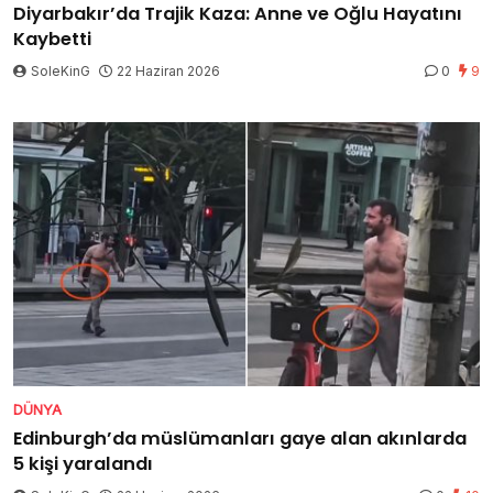
Diyarbakır’da Trajik Kaza: Anne ve Oğlu Hayatını
Kaybetti
SoleKinG
22 Haziran 2026
0
9
DÜNYA
Edinburgh’da müslümanları gaye alan akınlarda
5 kişi yaralandı