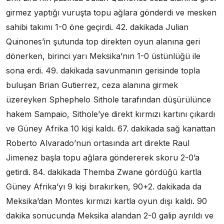
girmez yaptığı vuruşta topu ağlara gönderdi ve mesken
sahibi takımı 1-0 öne geçirdi. 42. dakikada Julian
Quinones’in şutunda top direkten oyun alanına geri
dönerken, birinci yarı Meksika’nın 1-0 üstünlüğü ile
sona erdi. 49. dakikada savunmanın gerisinde topla
buluşan Brian Gutierrez, ceza alanına girmek
üzereyken Sphephelo Sithole tarafından düşürülünce
hakem Sampaio, Sithole’ye direkt kırmızı kartını çıkardı
ve Güney Afrika 10 kişi kaldı. 67. dakikada sağ kanattan
Roberto Alvarado’nun ortasında art direkte Raul
Jimenez başla topu ağlara göndererek skoru 2-0’a
getirdi. 84. dakikada Themba Zwane gördüğü kartla
Güney Afrika’yı 9 kişi bırakırken, 90+2. dakikada da
Meksika’dan Montes kırmızı kartla oyun dışı kaldı. 90
dakika sonucunda Meksika alandan 2-0 galip ayrıldı ve