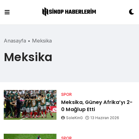
Skip
to
content
Anasayfa
•
Meksika
Meksika
SPOR
Meksika, Güney Afrika’yı 2-
0 Mağlup Etti
SoleKinG
13 Haziran 2026
SPOR