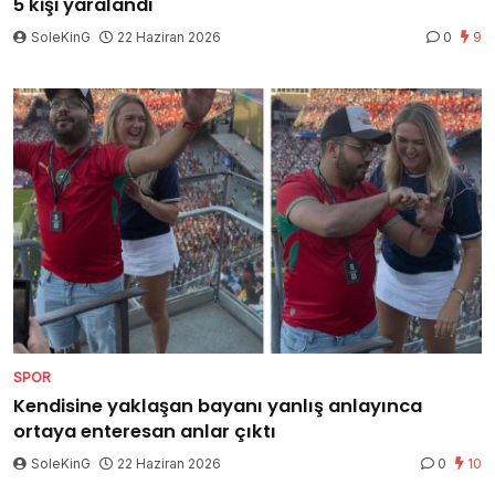
5 kişi yaralandı
SoleKinG
22 Haziran 2026
0
9
SPOR
Kendisine yaklaşan bayanı yanlış anlayınca
ortaya enteresan anlar çıktı
SoleKinG
22 Haziran 2026
0
10