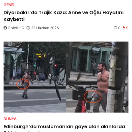
GENEL
Diyarbakır’da Trajik Kaza: Anne ve Oğlu Hayatını
Kaybetti
SoleKinG
22 Haziran 2026
0
9
DÜNYA
Edinburgh’da müslümanları gaye alan akınlarda