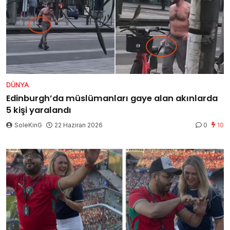
DÜNYA
Edinburgh’da müslümanları gaye alan akınlarda
5 kişi yaralandı
SoleKinG
22 Haziran 2026
0
10