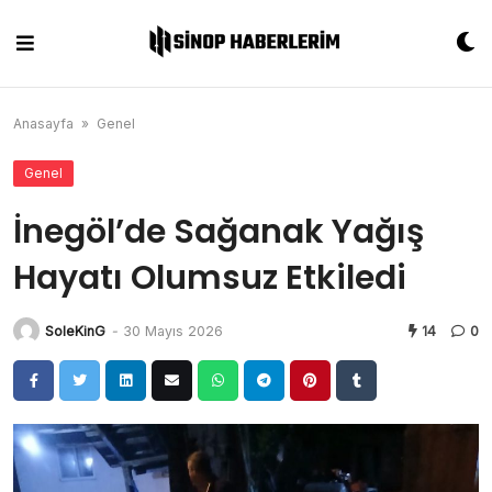
Skip
to
content
Anasayfa
»
Genel
Genel
İnegöl’de Sağanak Yağış
Hayatı Olumsuz Etkiledi
SoleKinG
-
30 Mayıs 2026
14
0