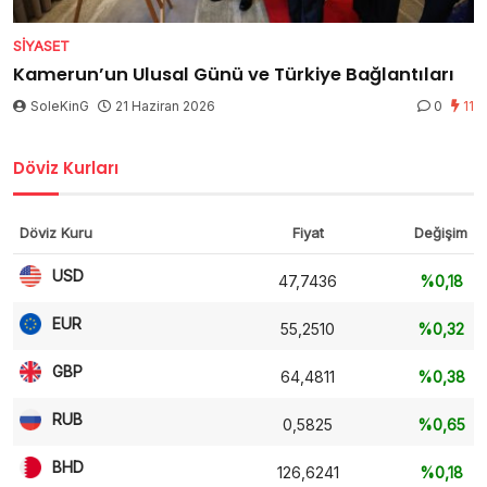
SIYASET
Kamerun’un Ulusal Günü ve Türkiye Bağlantıları
SoleKinG
21 Haziran 2026
0
11
Döviz Kurları
Döviz Kuru
Fiyat
Değişim
USD
47,7436
%0,18
EUR
55,2510
%0,32
GBP
64,4811
%0,38
RUB
0,5825
%0,65
BHD
126,6241
%0,18