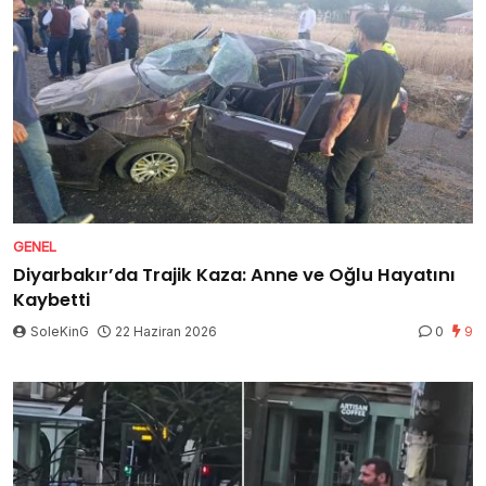
GENEL
Diyarbakır’da Trajik Kaza: Anne ve Oğlu Hayatını
Kaybetti
SoleKinG
22 Haziran 2026
0
9