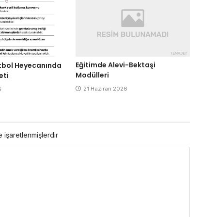
Eğitimde Alevi-Bektaşi
tbol Heyecanında
Modülleri
eti
21 Haziran 2026
6
e işaretlenmişlerdir