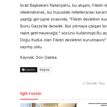
İsrail Başbakanı Netanyahu, bu akşam, Filistin de
nitelendirerek, bu husustaki milletlerarası kararl
yaptığı görüşme sırasında, “Filistin devletinin kur
Bunu Gazze’de denedik. Bizi yıkmaya çalışan bir r
rejimi getirmeyeceğiz.” sözünü kullanmıştı.Bu 
Doğu Kudüs olan Filistin devletinin kurulmasını”
saymış oldu.
Kaynak: Son Dakika
Saçma
Etiketler
Yazı
« Önceki Yazı
dolaşımı
İlgili Yazılar