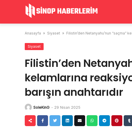
Skip
to
content
Anasayfa
»
Siyaset
»
Filistin’den Netanyahu’nun “saçma” kela
Siyaset
Filistin’den Netany
kelamlarına reaksiyon
barışın anahtarıdır
SoleKinG
-
29 Nisan 2025