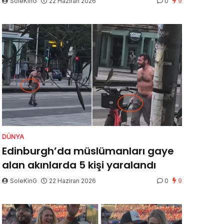
SoleKinG
22 Haziran 2026
0
9
DÜNYA
Edinburgh’da müslümanları gaye
alan akınlarda 5 kişi yaralandı
SoleKinG
22 Haziran 2026
0
9