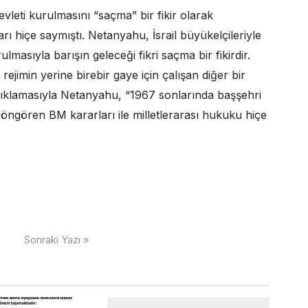
vleti kurulmasını “saçma” bir fikir olarak
arı hiçe saymıştı. Netanyahu, İsrail büyükelçileriyle
ulmasıyla barışın geleceği fikri saçma bir fikirdir.
ejimin yerine birebir gaye için çalışan diğer bir
açıklamasıyla Netanyahu, “1967 sonlarında başşehri
 öngören BM kararları ile milletlerarası hukuku hiçe
Sonraki Yazı »