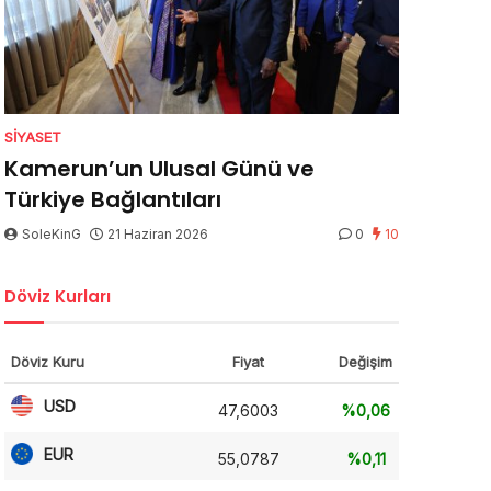
SIYASET
Kamerun’un Ulusal Günü ve
Türkiye Bağlantıları
SoleKinG
21 Haziran 2026
0
10
Döviz Kurları
Döviz Kuru
Fiyat
Değişim
USD
47,6003
%0,06
EUR
55,0787
%0,11