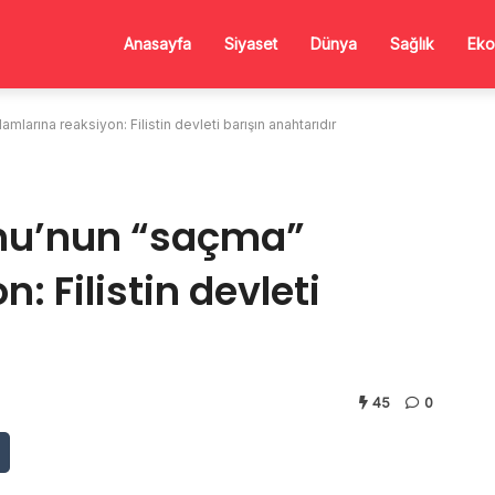
Anasayfa
Siyaset
Dünya
Sağlık
Eko
mlarına reaksiyon: Filistin devleti barışın anahtarıdır
ahu’nun “saçma”
: Filistin devleti
45
0