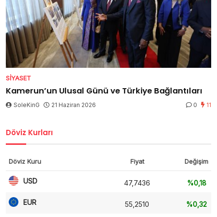
SIYASET
Kamerun’un Ulusal Günü ve Türkiye Bağlantıları
SoleKinG
21 Haziran 2026
0
11
Döviz Kurları
Döviz Kuru
Fiyat
Değişim
USD
47,7436
%0,18
EUR
55,2510
%0,32