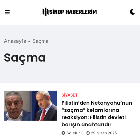
Skip
to
content
Anasayfa
•
Saçma
Saçma
SIYASET
Filistin’den Netanyahu’nun
“saçma” kelamlarına
reaksiyon: Filistin devleti
barışın anahtarıdır
SoleKinG
29 Nisan 2025