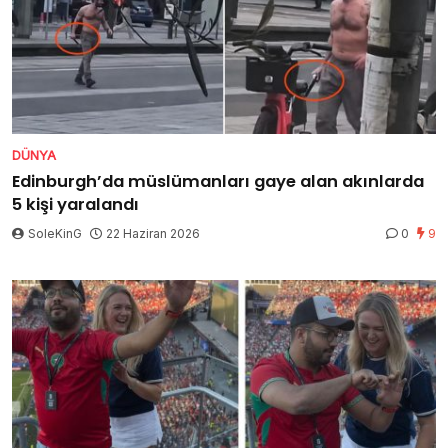
DÜNYA
Edinburgh’da müslümanları gaye alan akınlarda
5 kişi yaralandı
SoleKinG
22 Haziran 2026
0
9