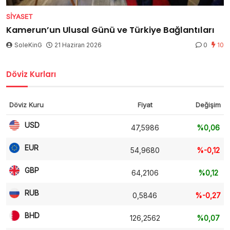
SIYASET
Kamerun’un Ulusal Günü ve Türkiye Bağlantıları
SoleKinG
21 Haziran 2026
0
10
Döviz Kurları
Döviz Kuru
Fiyat
Değişim
USD
47,5986
%0,06
EUR
54,9680
%-0,12
GBP
64,2106
%0,12
RUB
0,5846
%-0,27
BHD
126,2562
%0,07