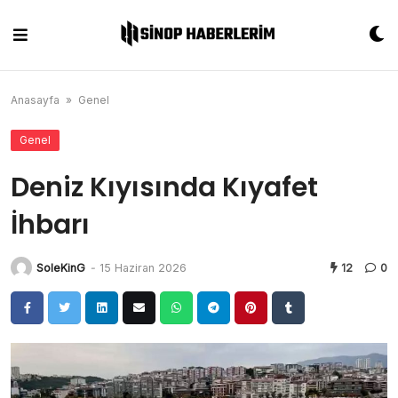
Skip
to
content
Anasayfa
»
Genel
Genel
Deniz Kıyısında Kıyafet
İhbarı
SoleKinG
-
15 Haziran 2026
12
0