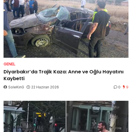
GENEL
Diyarbakır’da Trajik Kaza: Anne ve Oğlu Hayatını
Kaybetti
SoleKinG
22 Haziran 2026
0
9