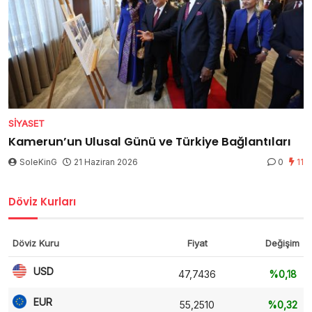
SIYASET
Kamerun’un Ulusal Günü ve Türkiye Bağlantıları
SoleKinG
21 Haziran 2026
0
11
Döviz Kurları
Döviz Kuru
Fiyat
Değişim
USD
47,7436
%0,18
EUR
55,2510
%0,32