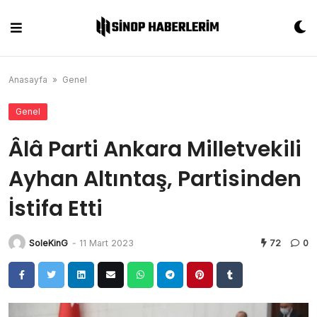
Skip
to
content
Anasayfa
»
Genel
Genel
Âlâ Parti Ankara Milletvekili
Ayhan Altıntaş, Partisinden
İstifa Etti
SoleKinG
-
11 Mart 2023
72
0