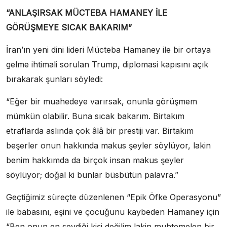
“ANLAŞIRSAK MÜCTEBA HAMANEY İLE
GÖRÜŞMEYE SICAK BAKARIM”
İran’ın yeni dini lideri Mücteba Hamaney ile bir ortaya
gelme ihtimali sorulan Trump, diplomasi kapısını açık
bırakarak şunları söyledi:
“Eğer bir muahedeye varırsak, onunla görüşmem
mümkün olabilir. Buna sıcak bakarım. Birtakım
etraflarda aslında çok âlâ bir prestiji var. Birtakım
beşerler onun hakkında makus şeyler söylüyor, lakin
benim hakkımda da birçok insan makus şeyler
söylüyor; doğal ki bunlar büsbütün palavra.”
Geçtiğimiz süreçte düzenlenen “Epik Öfke Operasyonu”
ile babasını, eşini ve çocuğunu kaybeden Hamaney için
“Ben onun en sevdiği kişi değilim lakin muhtemelen bir