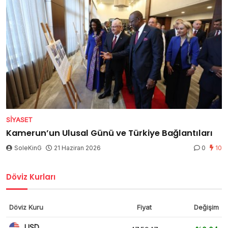
SIYASET
Kamerun’un Ulusal Günü ve Türkiye Bağlantıları
SoleKinG
21 Haziran 2026
0
10
Döviz Kurları
Döviz Kuru
Fiyat
Değişim
USD