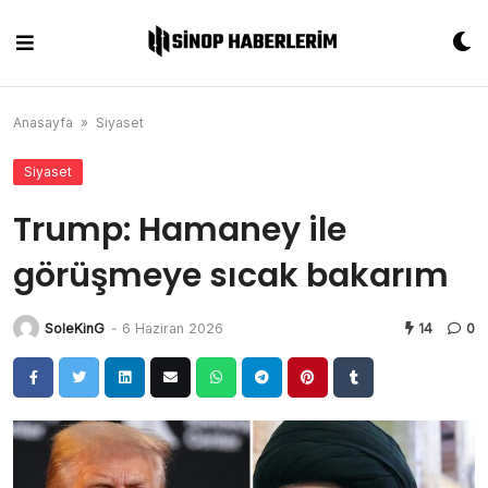
Skip
to
content
Anasayfa
»
Siyaset
Siyaset
Trump: Hamaney ile
görüşmeye sıcak bakarım
SoleKinG
-
6 Haziran 2026
14
0