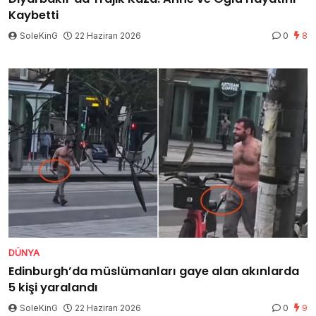
Kaybetti
SoleKinG
22 Haziran 2026
0
8
DÜNYA
Edinburgh’da müslümanları gaye alan akınlarda
5 kişi yaralandı
SoleKinG
22 Haziran 2026
0
9