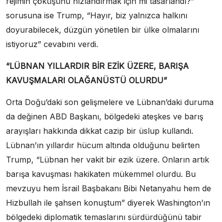
rejimin çöküşünü hızlandırmak için mi tasarlandı?”
sorusuna ise Trump, “Hayır, biz yalnızca halkını
doyurabilecek, düzgün yönetilen bir ülke olmalarını
istiyoruz” cevabını verdi.
“LÜBNAN YILLARDIR BİR EZİK ÜZERE, BARIŞA
KAVUŞMALARI OLAĞANÜSTÜ OLURDU”
Orta Doğu’daki son gelişmelere ve Lübnan’daki duruma
da değinen ABD Başkanı, bölgedeki ateşkes ve barış
arayışları hakkında dikkat cazip bir üslup kullandı.
Lübnan’ın yıllardır hücum altında olduğunu belirten
Trump, “Lübnan her vakit bir ezik üzere. Onların artık
barışa kavuşması hakikaten mükemmel olurdu. Bu
mevzuyu hem İsrail Başbakanı Bibi Netanyahu hem de
Hizbullah ile şahsen konuştum” diyerek Washington’ın
bölgedeki diplomatik temaslarını sürdürdüğünü tabir