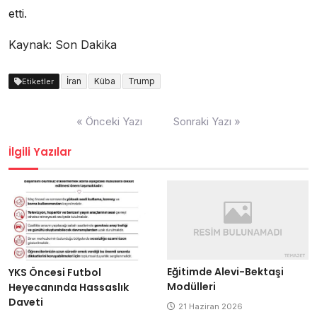
etti.
Kaynak: Son Dakika
İran
Küba
Trump
Etiketler
Yazı
« Önceki Yazı
Sonraki Yazı »
dolaşımı
İlgili Yazılar
Eğitimde Alevi-Bektaşi
YKS Öncesi Futbol
Modülleri
Heyecanında Hassaslık
Daveti
21 Haziran 2026