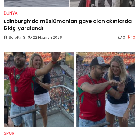
DÜNYA
Edinburgh’da müslümanları gaye alan akınlarda
5 kişi yaralandı
SoleKinG
22 Haziran 2026
0
10
SPOR