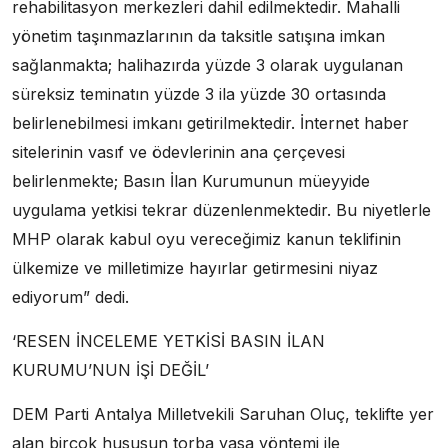
rehabilitasyon merkezleri dahil edilmektedir. Mahalli
yönetim taşınmazlarının da taksitle satışına imkan
sağlanmakta; halihazırda yüzde 3 olarak uygulanan
süreksiz teminatın yüzde 3 ila yüzde 30 ortasında
belirlenebilmesi imkanı getirilmektedir. İnternet haber
sitelerinin vasıf ve ödevlerinin ana çerçevesi
belirlenmekte; Basın İlan Kurumunun müeyyide
uygulama yetkisi tekrar düzenlenmektedir. Bu niyetlerle
MHP olarak kabul oyu vereceğimiz kanun teklifinin
ülkemize ve milletimize hayırlar getirmesini niyaz
ediyorum” dedi.
‘RESEN İNCELEME YETKİSİ BASIN İLAN
KURUMU’NUN İŞİ DEĞİL’
DEM Parti Antalya Milletvekili Saruhan Oluç, teklifte yer
alan birçok hususun torba yasa yöntemi ile