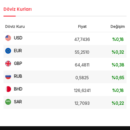
Döviz Kurları
Döviz Kuru
Fiyat
Değişim
USD
47,7436
%0,18
EUR
55,2510
%0,32
GBP
64,4811
%0,38
RUB
0,5825
%0,65
BHD
126,6241
%0,18
SAR
12,7093
%0,22