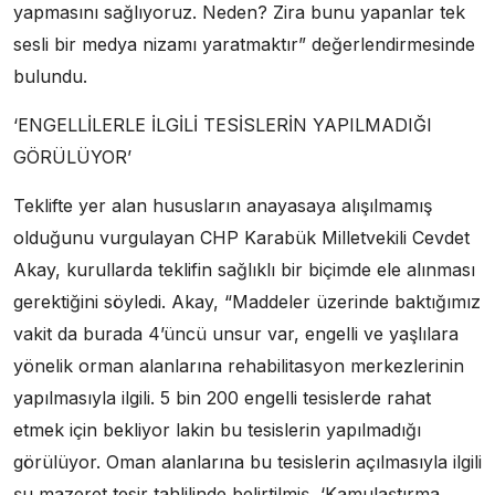
yapmasını sağlıyoruz. Neden? Zira bunu yapanlar tek
sesli bir medya nizamı yaratmaktır” değerlendirmesinde
bulundu.
‘ENGELLİLERLE İLGİLİ TESİSLERİN YAPILMADIĞI
GÖRÜLÜYOR’
Teklifte yer alan hususların anayasaya alışılmamış
olduğunu vurgulayan CHP Karabük Milletvekili Cevdet
Akay, kurullarda teklifin sağlıklı bir biçimde ele alınması
gerektiğini söyledi. Akay, “Maddeler üzerinde baktığımız
vakit da burada 4’üncü unsur var, engelli ve yaşlılara
yönelik orman alanlarına rehabilitasyon merkezlerinin
yapılmasıyla ilgili. 5 bin 200 engelli tesislerde rahat
etmek için bekliyor lakin bu tesislerin yapılmadığı
görülüyor. Oman alanlarına bu tesislerin açılmasıyla ilgili
şu mazeret tesir tahlilinde belirtilmiş, ‘Kamulaştırma