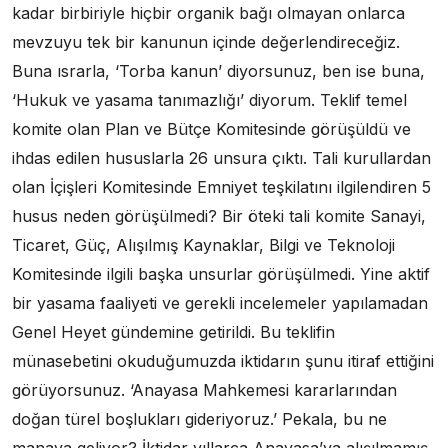
kadar birbiriyle hiçbir organik bağı olmayan onlarca
mevzuyu tek bir kanunun içinde değerlendireceğiz.
Buna ısrarla, ‘Torba kanun’ diyorsunuz, ben ise buna,
‘Hukuk ve yasama tanımazlığı’ diyorum. Teklif temel
komite olan Plan ve Bütçe Komitesinde görüşüldü ve
ihdas edilen hususlarla 26 unsura çıktı. Tali kurullardan
olan İçişleri Komitesinde Emniyet teşkilatını ilgilendiren 5
husus neden görüşülmedi? Bir öteki tali komite Sanayi,
Ticaret, Güç, Alışılmış Kaynaklar, Bilgi ve Teknoloji
Komitesinde ilgili başka unsurlar görüşülmedi. Yine aktif
bir yasama faaliyeti ve gerekli incelemeler yapılamadan
Genel Heyet gündemine getirildi. Bu teklifin
münasebetini okuduğumuzda iktidarın şunu itiraf ettiğini
görüyorsunuz. ‘Anayasa Mahkemesi kararlarından
doğan türel boşlukları gideriyoruz.’ Pekala, bu ne
manaya geliyor? İktidar yıllarca Anayasa’ya alışılmamış