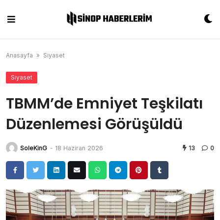
Skip
to
content
Anasayfa
»
Siyaset
Siyaset
TBMM’de Emniyet Teşkilatı
Düzenlemesi Görüşüldü
SoleKinG
-
18 Haziran 2026
13
0