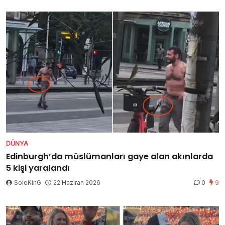
DÜNYA
Edinburgh’da müslümanları gaye alan akınlarda
5 kişi yaralandı
SoleKinG
22 Haziran 2026
0
9