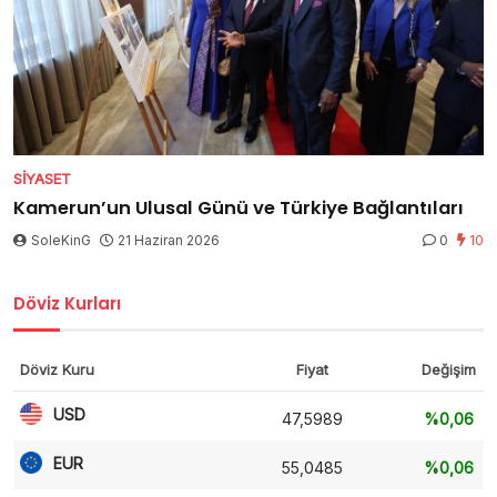
SIYASET
Kamerun’un Ulusal Günü ve Türkiye Bağlantıları
SoleKinG
21 Haziran 2026
0
10
Döviz Kurları
Döviz Kuru
Fiyat
Değişim
USD
47,5989
%0,06
EUR
55,0485
%0,06