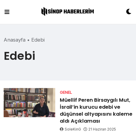
Skip
to
content
Anasayfa
•
Edebi
Edebi
GENEL
Müellif Peren Birsaygılı Mut,
İsrail’in kurucu edebi ve
düşünsel altyapısını kaleme
aldı Açıklaması
SoleKinG
21 Haziran 2025