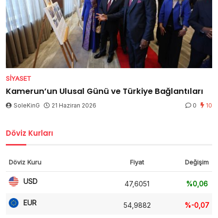
SIYASET
Kamerun’un Ulusal Günü ve Türkiye Bağlantıları
SoleKinG
21 Haziran 2026
0
10
Döviz Kurları
Döviz Kuru
Fiyat
Değişim
USD
47,6051
%0,06
EUR
54,9882
%-0,07