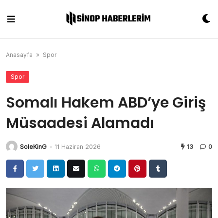
Skip
to
content
Anasayfa
»
Spor
Spor
Somalı Hakem ABD’ye Giriş
Müsaadesi Alamadı
SoleKinG
-
11 Haziran 2026
13
0