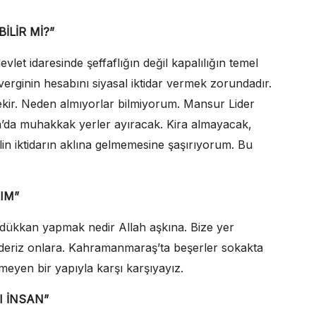
İLİR Mİ?”
evlet idaresinde şeffaflığın değil kapalılığın temel
verginin hesabını siyasal iktidar vermek zorundadır.
rekir. Neden almıyorlar bilmiyorum. Mansur Lider
ra’da muhakkak yerler ayıracak. Kira almayacak,
lilin iktidarın aklına gelmemesine şaşırıyorum. Bu
IM”
 dükkan yapmak nedir Allah aşkına. Bize yer
 ederiz onlara. Kahramanmaraş’ta beşerler sokakta
emeyen bir yapıyla karşı karşıyayız.
I İNSAN”