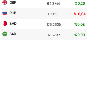
GBP
64,2756
%0,26
RUB
0,5895
%-0,04
BHD
126,2605
%0,08
SAR
12,6787
%0,09