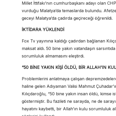
Millet İttifakı’nın cumhurbaşkanı adayı olan CHP
vurduğu Malatya’da temaslarda bulundu. Afetzed
geceyi Malatya’da çadırda geçireceği öğrenildi.
İKTİDARA YÜKLENDİ
Fox Tv yayınına kaldığı çadırdan bağlanan Kılıçda
maksat aldı. 50 bine yakın vatandaşın sarsıntıda h
sorumluluk almamasını eleştirdi.
“50 BİNE YAKIN KİŞİ ÖLDÜ, BİR ALLAH’IN 
Problemlerini anlatmaya çalışan depremzedelere 
haline gelen Adıyaman Valisi Mahmut Çuhadar’ın i
Kılıçdaroğlu, “50 bine yakın insan öldü, kimse ist
göstermiştir. Bu fazileti ne sarayda, ne de sarayı
hayatını kaybetti, bir Allah’ın kulu sorumluluk 