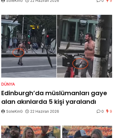
SoleKinG
22 Haziran 2026
0
9
DÜNYA
Edinburgh’da müslümanları gaye
alan akınlarda 5 kişi yaralandı
SoleKinG
22 Haziran 2026
0
9