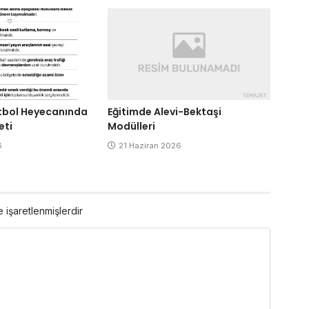
Eğitimde Alevi-Bektaşi
tbol Heyecanında
Modülleri
eti
21 Haziran 2026
6
e işaretlenmişlerdir