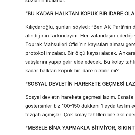
sözlerini kullandı.
“BU KADAR HALKTAN KOPUK BİR İDARE OLAB
Kılıçdaroğlu, şunları söyledi: “Ben AK Parti’nin d
alındığının farkındayım. Her vatandaşın ödediği 
Toprak Mahsulleri Ofisi’nin kayısıları alması ge
protokol imzaladı. Bir ölçü kayısı alacak. Anka
satışlarını yapıp gelir elde edecek. Bu kolay tah
kadar halktan kopuk bir idare olabilir mi?
“SOSYAL DEVLETİN HAREKETE GEÇMESİ LAZ
Sosyal devletin harekete geçmesi lazım. Esnafa
göstersinler biz 100-150 dükkanı 1 ayda teslim
tezgah açmışlar. Çok kolay tahlilleri bile akıl ed
“MESELE BİNA YAPMAKLA BİTMİYOR, SIKINT