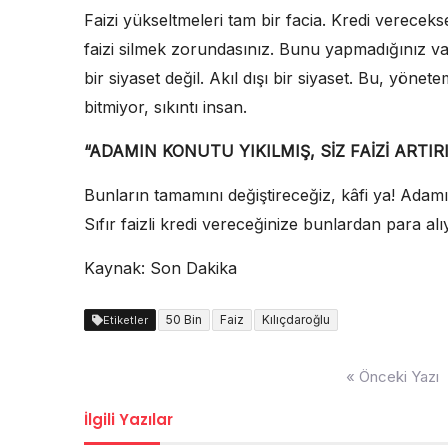
Faizi yükseltmeleri tam bir facia. Kredi verece
faizi silmek zorundasınız. Bunu yapmadığınız vaki
bir siyaset değil. Akıl dışı bir siyaset. Bu, yöne
bitmiyor, sıkıntı insan.
“ADAMIN KONUTU YIKILMIŞ, SİZ FAİZİ ARTI
Bunların tamamını değiştireceğiz, kâfi ya! Adamın
Sıfır faizli kredi vereceğinize bunlardan para al
Kaynak: Son Dakika
50 Bin
Faiz
Kılıçdaroğlu
Etiketler
Yazı
« Önceki Yazı
dolaşımı
İlgili Yazılar