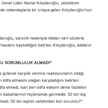
 Genel Lideri Kemal Kılıçdaroğlu, zelzelenin
e vatandaşlarla bir ortaya gelen Kılıçdaroğlu’nun
roğlu, sarsıntı nedeniyle iktidarı sert sözlerle
ayatını kaybettiğini belirten Kılıçdaroğlu, iktidarın
KULU SORUMLULUK ALMADI”
gülerek karşılık verince reaksiyonların odağı
stifa etmesini olağan karşıladığını belirten
ifa etmedi, bari ben istifa edeyim deme faziletini
n bakanlarının hiçbirisinde görmedik. 50 bin kişi
almadı. 50 bin kişinin vefatından kim sorumlu?”