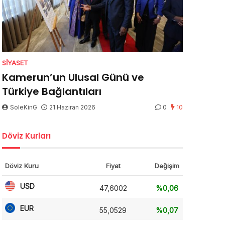
SIYASET
Kamerun’un Ulusal Günü ve
Türkiye Bağlantıları
SoleKinG
21 Haziran 2026
0
10
Döviz Kurları
Döviz Kuru
Fiyat
Değişim
USD
47,6002
%0,06
EUR
55,0529
%0,07