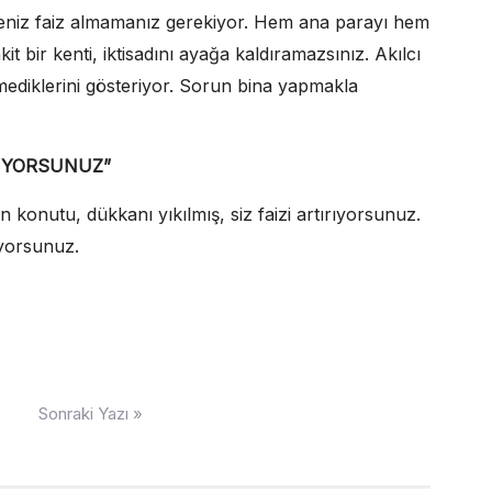
kseniz faiz almamanız gerekiyor. Hem ana parayı hem
t bir kenti, iktisadını ayağa kaldıramazsınız. Akılcı
temediklerini gösteriyor. Sorun bina yapmakla
RIYORSUNUZ”
 konutu, dükkanı yıkılmış, siz faizi artırıyorsunuz.
ıyorsunuz.
Sonraki Yazı »