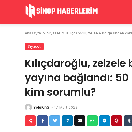
Skip
to
content
Anasayfa
»
Siyaset
»
Kılıçdaroğlu, zelzele bölgesinden canl
Siyaset
Kılıçdaroğlu, zelzele
yayına bağlandı: 50 
kim sorumlu?
SoleKinG
-
17 Mart 2023