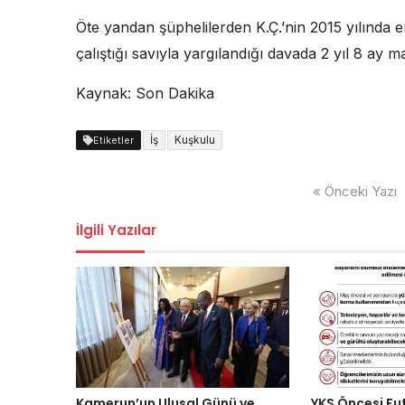
Öte yandan şüphelilerden K.Ç.’nin 2015 yılında 
çalıştığı savıyla yargılandığı davada 2 yıl 8 ay m
Kaynak: Son Dakika
İş
Kuşkulu
Etiketler
Yazı
« Önceki Yazı
dolaşımı
İlgili Yazılar
Kamerun’un Ulusal Günü ve
YKS Öncesi Fu