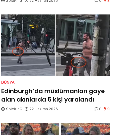
SoleKinG
22 Haziran 2026
0
8
DÜNYA
Edinburgh’da müslümanları gaye
alan akınlarda 5 kişi yaralandı
SoleKinG
22 Haziran 2026
0
9