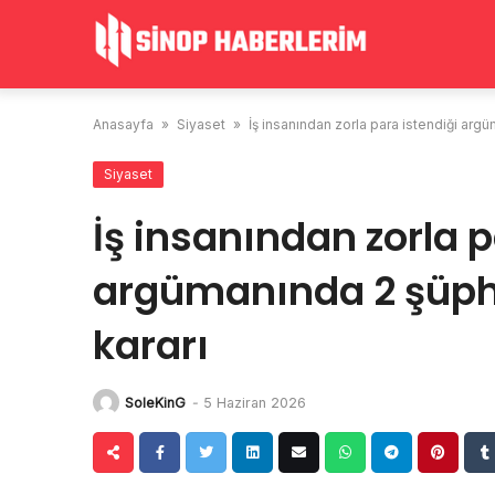
Skip
to
content
Anasayfa
»
Siyaset
»
İş insanından zorla para istendiği arg
Siyaset
İş insanından zorla p
argümanında 2 şüphe
kararı
SoleKinG
-
5 Haziran 2026