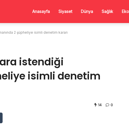
Anasayfa
Siyaset
Dünya
Sağlık
Eko
ümanında 2 şüpheliye isimli denetim kararı
ara istendiği
liye isimli denetim
14
0