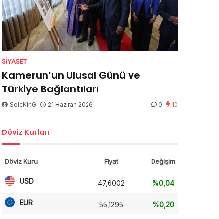
SIYASET
Kamerun’un Ulusal Günü ve
Türkiye Bağlantıları
SoleKinG
21 Haziran 2026
0
10
Döviz Kurları
Döviz Kuru
Fiyat
Değişim
USD
47,6002
%0,04
EUR
55,1295
%0,20