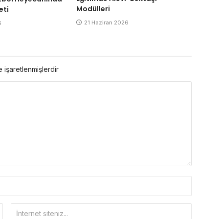
Modülleri
eti
21 Haziran 2026
6
e işaretlenmişlerdir