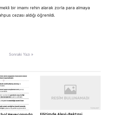
emekli bir imamı rehin alarak zorla para almaya
ahpus cezası aldığı öğrenildi.
Sonraki Yazı »
Eğitimde Alevi-Bektaşi
tbol Heyecanında