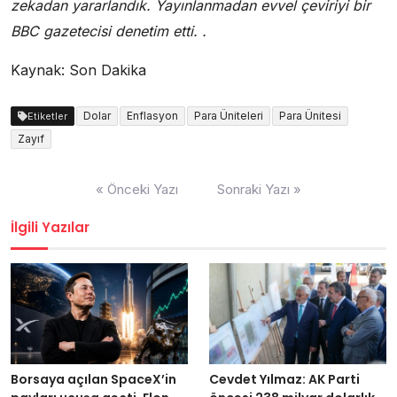
zekadan yararlandık. Yayınlanmadan evvel çeviriyi bir
BBC gazetecisi denetim etti.
.
Kaynak: Son Dakika
Dolar
Enflasyon
Para Üniteleri
Para Ünitesi
Etiketler
Zayıf
Yazı
« Önceki Yazı
Sonraki Yazı »
dolaşımı
İlgili Yazılar
Borsaya açılan SpaceX’in
Cevdet Yılmaz: AK Parti