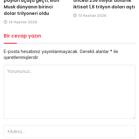
payları uçuşa geçti, Elon
öncesi 238 milyar dolarlık
Musk dünyanın birinci
iktisat 1,6 trilyon doları aştı
dolar trilyoneri oldu
13 Haziran 2026
14 Haziran 2026
Bir cevap yazın
E-posta hesabınız yayımlanmayacak.
Gerekli alanlar
*
ile
işaretlenmişlerdir