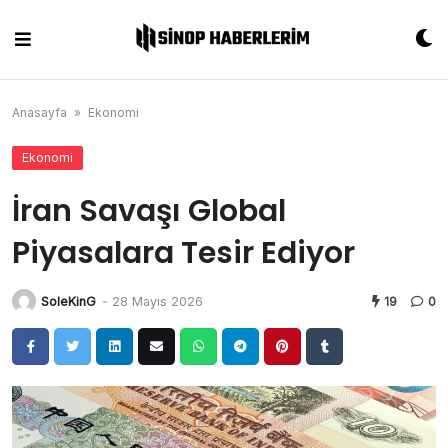
Skip
to
content
Anasayfa
»
Ekonomi
Ekonomi
İran Savaşı Global
Piyasalara Tesir Ediyor
SoleKinG
-
28 Mayıs 2026
19
0