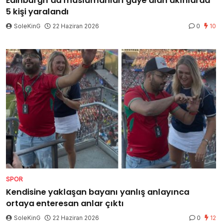
Edinburgh’da müslümanları gaye alan akınlarda
5 kişi yaralandı
SoleKinG
22 Haziran 2026
0
10
SPOR
Kendisine yaklaşan bayanı yanlış anlayınca
ortaya enteresan anlar çıktı
SoleKinG
22 Haziran 2026
0
12