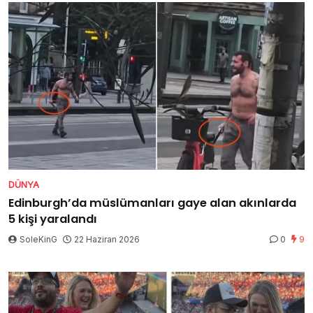
DÜNYA
Edinburgh’da müslümanları gaye alan akınlarda
5 kişi yaralandı
SoleKinG
22 Haziran 2026
0
9