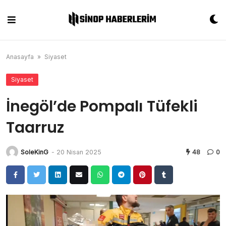
Skip
to
content
Anasayfa
»
Siyaset
Siyaset
İnegöl’de Pompalı Tüfekli
Taarruz
SoleKinG
-
20 Nisan 2025
48
0