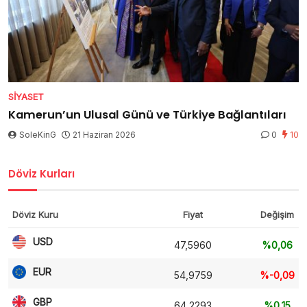
SIYASET
Kamerun’un Ulusal Günü ve Türkiye Bağlantıları
SoleKinG
21 Haziran 2026
0
10
Döviz Kurları
Döviz Kuru
Fiyat
Değişim
USD
47,5960
%0,06
EUR
54,9759
%-0,09
GBP
64,2293
%0,15