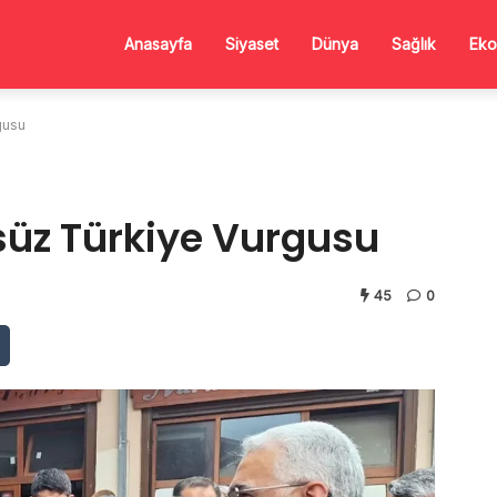
Anasayfa
Siyaset
Dünya
Sağlık
Eko
gusu
üz Türkiye Vurgusu
45
0