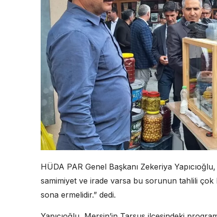
HÜDA PAR Genel Başkanı Zekeriya Yapıcıoğlu, t
samimiyet ve irade varsa bu sorunun tahlili çok k
sona ermelidir.” dedi.
Yapıcıoğlu, Mersin’in Tarsus ilçesindeki progra