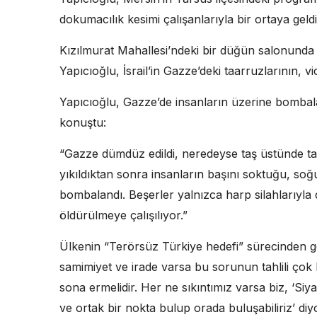
dokumacılık kesimi çalışanlarıyla bir ortaya geldi
Kızılmurat Mahallesi’ndeki bir düğün salonunda 
Yapıcıoğlu, İsrail’in Gazze’deki taarruzlarının, vi
Yapıcıoğlu, Gazze’de insanların üzerine bombala
konuştu:
“Gazze dümdüz edildi, neredeyse taş üstünde taş
yıkıldıktan sonra insanların başını soktuğu, so
bombalandı. Beşerler yalnızca harp silahlarıyla d
öldürülmeye çalışılıyor.”
Ülkenin “Terörsüz Türkiye hedefi” sürecinden geç
samimiyet ve irade varsa bu sorunun tahlili çok k
sona ermelidir. Her ne sıkıntımız varsa biz, ‘Siy
ve ortak bir nokta bulup orada buluşabiliriz’ d