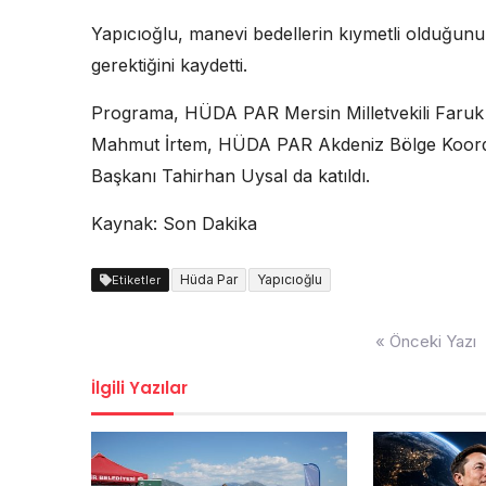
Yapıcıoğlu, manevi bedellerin kıymetli olduğu
gerektiğini kaydetti.
Programa, HÜDA PAR Mersin Milletvekili Faruk
Mahmut İrtem, HÜDA PAR Akdeniz Bölge Koordi
Başkanı Tahirhan Uysal da katıldı.
Kaynak: Son Dakika
Hüda Par
Yapıcıoğlu
Etiketler
Yazı
« Önceki Yazı
dolaşımı
İlgili Yazılar