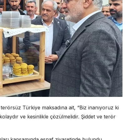
erörsüz Türkiye maksadına ait, “Biz inanıyoruz ki
olaydır ve kesinlikle çözülmelidir. Şiddet ve terör
mları kapsamında esnaf ziyaretinde bulundu,