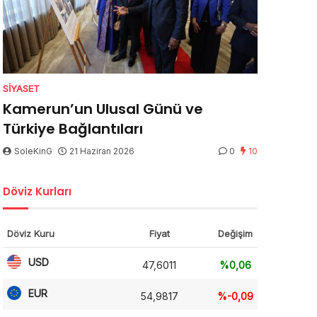
SIYASET
Kamerun’un Ulusal Günü ve
Türkiye Bağlantıları
SoleKinG
21 Haziran 2026
0
10
Döviz Kurları
Döviz Kuru
Fiyat
Değişim
USD
47,6011
%0,06
EUR
54,9817
%-0,09