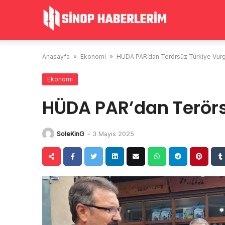
Skip
to
content
Anasayfa
»
Ekonomi
»
HÜDA PAR’dan Terörsüz Türkiye Vur
Ekonomi
HÜDA PAR’dan Terörs
SoleKinG
-
3 Mayıs 2025