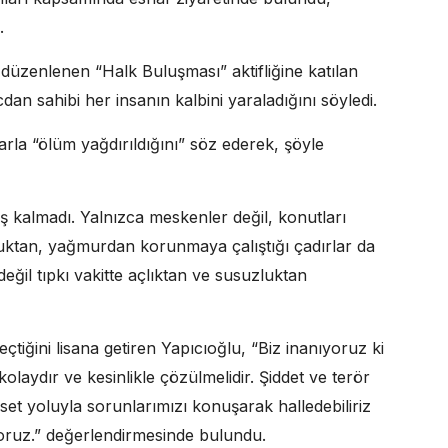
.
düzenlenen “Halk Buluşması” aktifliğine katılan
cdan sahibi her insanın kalbini yaraladığını söyledi.
rla “ölüm yağdırıldığını” söz ederek, şöyle
 kalmadı. Yalnızca meskenler değil, konutları
ğuktan, yağmurdan korunmaya çalıştığı çadırlar da
eğil tıpkı vakitte açlıktan ve susuzluktan
tiğini lisana getiren Yapıcıoğlu, “Biz inanıyoruz ki
olaydır ve kesinlikle çözülmelidir. Şiddet ve terör
aset yoluyla sorunlarımızı konuşarak halledebiliriz
iyoruz.” değerlendirmesinde bulundu.