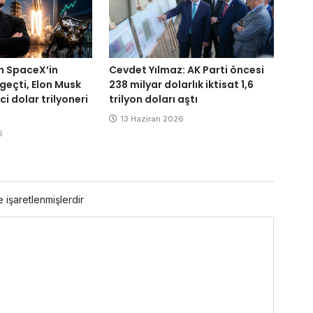
n SpaceX’in
Cevdet Yılmaz: AK Parti öncesi
geçti, Elon Musk
238 milyar dolarlık iktisat 1,6
ci dolar trilyoneri
trilyon doları aştı
13 Haziran 2026
6
e işaretlenmişlerdir