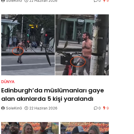
SoleKinG
22 Haziran 2026
0
9
DÜNYA
Edinburgh’da müslümanları gaye
alan akınlarda 5 kişi yaralandı
SoleKinG
22 Haziran 2026
0
9