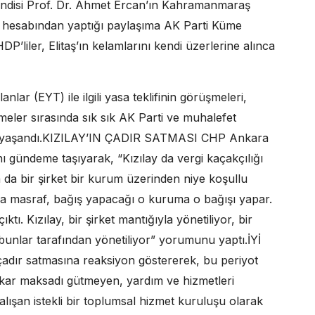
ndisi Prof. Dr. Ahmet Ercan’ın Kahramanmaraş
a hesabından yaptığı paylaşıma AK Parti Küme
P’liler, Elitaş’ın kelamlarını kendi üzerlerine alınca
ar (EYT) ile ilgili yasa teklifinin görüşmeleri,
meler sırasında sık sık AK Parti ve muhalefet
lar yaşandı.KIZILAY’IN ÇADIR SATMASI CHP Ankara
ını gündeme taşıyarak, “Kızılay da vergi kaçakçılığı
ya da bir şirket bir kurum üzerinden niye koşullu
a masraf, bağış yapacağı o kuruma o bağışı yapar.
tı. Kızılay, bir şirket mantığıyla yönetiliyor, bir
 bunlar tarafından yönetiliyor” yorumunu yaptı.İYİ
n çadır satmasına reaksiyon göstererek, bu periyot
 kar maksadı gütmeyen, yardım ve hizmetleri
lışan istekli bir toplumsal hizmet kuruluşu olarak