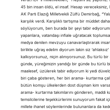
45 bin insan öldü, el insaf. Hesap vereceksiniz
AK Parti Elazığ Milletvekili Zülfü Demirbağ, “Ya
karşılık verdi. Karşılıklı tartışma bir müddet da
söylüyorum, ben burada bir şeyi tabir ediyoru
yapanlara, vatandaşı infiale uğratacak toplumsa
medya denilen mevzuyu canavarlaştırarak insanl
birlikte uğraş edelim diyorum lakin siz ‘ahlaksı
kalkıyorsunuz, niçin alınıyorsunuz. Bu türlü bir
günde, yüreğimizin yandığı bir günde bu türlü 
maalesef, üzülerek tabir ediyorum ki yedi düvel
biri çaba gösteren, her biri arama- kurtarma çal
bütün komşu ülkelerden dost düşman kim varsa, 
arama- kurtarma takımlarını gönderen, maddi ka
temsilcilerine teşekkürlerimi sunuyorum fakat iç
millete ihanet söylemlerinde bulunanlara da kede