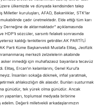
k üzere ülkemizde ve dünyada kendisinden talep
ş Milletler kuruluşları, AFAD, Bakanlıklar, STK’lar
 mukabilinde çadır üretmektedir. Elde ettiği tüm karı
lay Derneğine de aktarmaktadır” açıklamasında
 HDP’li sözcüler, sarsıntı felaketi sonrasında
ersiz kaldığı tenkitlerini getirdiler.AK PARTİ’Lİ
rti Küme Başkanvekili Mustafa Elitaş, Jeofizik
hramanmaraş merkezli zelzelelerin akabinde
n asker inmediği için muhafazasız bayanlara tecavüz
i. Elitaş, Ercan’ın kelamlarını, Genel Kurul’a
meyiz. İnsanları sokağa dökmek, infial yaratmak,
irmek ahlaksızlığın dik alasıdır. Bunları susturmak
olma günüdür, tek yürek olma günüdür. Ancak
 yapanları, toplumsal medyada birbirine
edelim. Değerli milletvekili arkadaşlarımızın