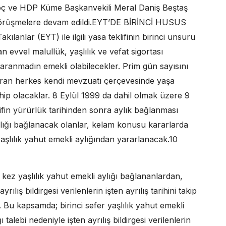
ç ve HDP Küme Başkanvekili Meral Daniş Beştaş
 görüşmelere devam edildi.EYT’DE BİRİNCİ HUSUS
lanlar (EYT) ile ilgili yasa teklifinin birinci unsuru
n evvel malullük, yaşlılık ve vefat sigortası
aranmadın emekli olabilecekler. Prim gün sayısını
lduran herkes kendi mevzuatı çerçevesinde yaşa
hip olacaklar. 8 Eylül 1999 da dahil olmak üzere 9
lifin yürürlük tarihinden sonra aylık bağlanması
ylığı bağlanacak olanlar, kelam konusu kararlarda
yaşlılık yahut emekli aylığından yararlanacak.10
ci kez yaşlılık yahut emekli aylığı bağlananlardan,
rılış bildirgesi verilenlerin işten ayrılış tarihini takip
. Bu kapsamda; birinci sefer yaşlılık yahut emekli
talebi nedeniyle işten ayrılış bildirgesi verilenlerin