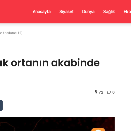
Anasayfa
Siyaset
Dünya
Sağlık
Eko
e toplandı (2)
lık ortanın akabinde
72
0