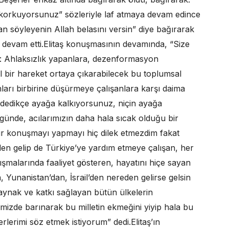
, korkuyorsunuz” sözleriyle laf atmaya devam edince
lan söyleyenin Allah belasını versin” diye bağırarak
ha devam etti.Elitaş konuşmasının devamında, “Size
m: Ahlaksızlık yapanlara, dezenformasyon
l bir hareket ortaya çıkarabilecek bu toplumsal
arı birbirine düşürmeye çalışanlara karşı daima
z’ dedikçe ayağa kalkıyorsunuz, niçin ayağa
 günde, acılarımızın daha hala sıcak olduğu bir
bir konuşmayı yapmayı hiç dilek etmezdim fakat
den gelip de Türkiye’ye yardım etmeye çalışan, her
ışmalarında faaliyet gösteren, hayatını hiçe sayan
Yunanistan’dan, İsrail’den nereden gelirse gelsin
ynak ve katkı sağlayan bütün ülkelerin
imizde barınarak bu milletin ekmeğini yiyip hala bu
rlerimi söz etmek istiyorum” dedi.Elitaş’ın