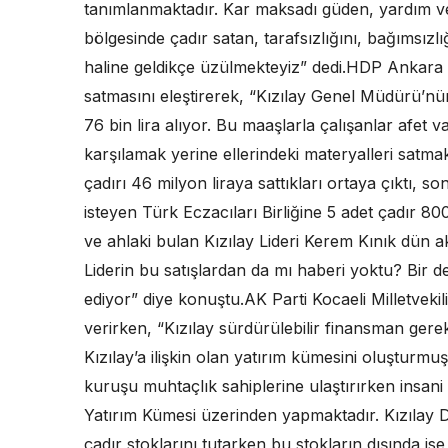
tanımlanmaktadır. Kar maksadı güden, yardım ve 
bölgesinde çadır satan, tarafsızlığını, bağımsızl
haline geldikçe üzülmekteyiz” dedi.HDP Ankara Mil
satmasını eleştirerek, “Kızılay Genel Müdürü’nü
76 bin lira alıyor. Bu maaşlarla çalışanlar afet v
karşılamak yerine ellerindeki materyalleri satm
çadırı 46 milyon liraya sattıkları ortaya çıktı, s
isteyen Türk Eczacıları Birliğine 5 adet çadır 800 
ve ahlaki bulan Kızılay Lideri Kerem Kınık dün a
Liderin bu satışlardan da mı haberi yoktu? Bir de
ediyor” diye konuştu.AK Parti Kocaeli Milletvekil
verirken, “Kızılay sürdürülebilir finansman gere
Kızılay’a ilişkin olan yatırım kümesini oluşturmu
kuruşu muhtaçlık sahiplerine ulaştırırken insani
Yatırım Kümesi üzerinden yapmaktadır. Kızılay
çadır stoklarını tutarken bu stokların dışında is