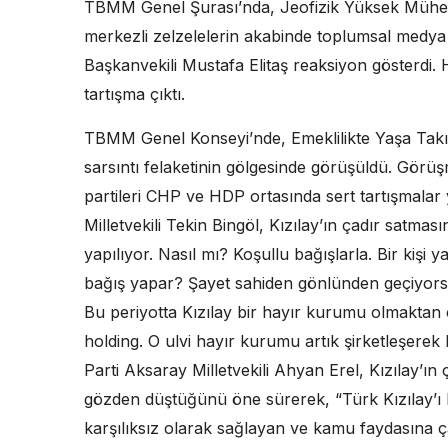
TBMM Genel Şurası’nda, Jeofizik Yüksek Mühe
merkezli zelzelelerin akabinde toplumsal medy
Başkanvekili Mustafa Elitaş reaksiyon gösterdi. HD
tartışma çıktı.
TBMM Genel Konseyi’nde, Emeklilikte Yaşa Takılanl
sarsıntı felaketinin gölgesinde görüşüldü. Görüş
partileri CHP ve HDP ortasında sert tartışma
Milletvekili Tekin Bingöl, Kızılay’ın çadır satmas
yapılıyor. Nasıl mı? Koşullu bağışlarla. Bir kişi 
bağış yapar? Şayet sahiden gönlünden geçiyors
Bu periyotta Kızılay bir hayır kurumu olmaktan çık
holding. O ulvi hayır kurumu artık şirketleşerek
Parti Aksaray Milletvekili Ahyan Erel, Kızılay’ı
gözden düştüğünü öne sürerek, “Türk Kızılay’ı
karşılıksız olarak sağlayan ve kamu faydasına ça