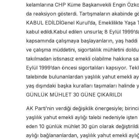
kelamlarına CHP Küme Başkanvekili Engin Özko
da reaksiyon gösterdi. Tartışmaların akabinde
KABUL EDİLDİGenel Kurul’da, Emeklilikte Yaşa Takı
kabul edildi.Kabul edilen unsurla; 8 Eylül 1999’da
kapsamında çalışmaya başlayanların, yaş haddi 
ve çalışma müddetini, sigortalılık mühletini do
takılmadan istisnasız emekli olabilme hakkına sa
Eylül 1999’dan öncesi sigortalıları kapsıyor. Tek
talebinde bulunanlardan yaşlılık yahut emekli a
yaş dışındaki başka kuralları taşımaları halinde 
GÜNLÜK MÜHLET 30 GÜNE ÇIKARILDI
AK Parti’nin verdiği değişiklik önergesiyle; birin
yaşlılık yahut emekli aylığı talebi nedeniyle işten ay
eden 10 günlük mühlet 30 gün olarak değiştirildi
aylığı bağlananlardan, yaşlılık yahut emekli aylığı 