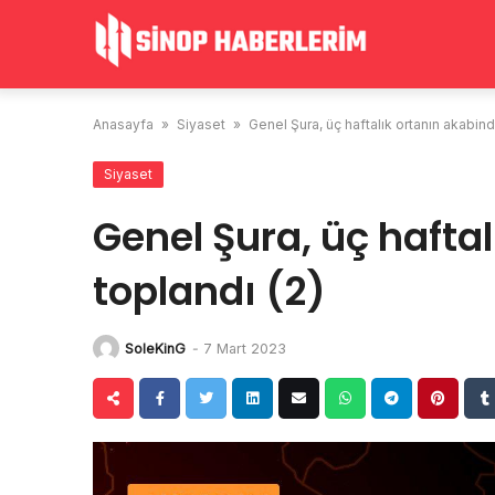
Skip
to
content
Anasayfa
»
Siyaset
»
Genel Şura, üç haftalık ortanın akabind
Siyaset
Genel Şura, üç hafta
toplandı (2)
SoleKinG
-
7 Mart 2023