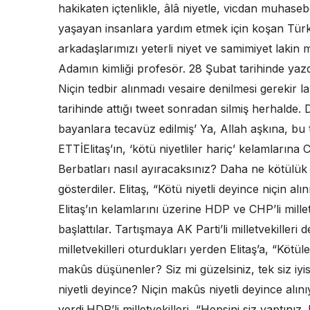
hakikaten içtenlikle, âlâ niyetle, vicdan muhase
yaşayan insanlara yardım etmek için koşan Türk mi
arkadaşlarımızı yeterli niyet ve samimiyet lakin m
Adamın kimliği profesör. 28 Şubat tarihinde yazdığ
Niçin tedbir alınmadı vesaire denilmesi gerekir l
tarihinde attığı tweet sonradan silmiş herhalde. D
bayanlara tecavüz edilmiş’ Ya, Allah aşkına,
ETTİElitaş’ın, ‘kötü niyetliler hariç’ kelamlarına 
Berbatları nasıl ayıracaksınız? Daha ne kötülük
gösterdiler. Elitaş, “Kötü niyetli deyince niçin al
Elitaş’ın kelamlarını üzerine HDP ve CHP’li mille
başlattılar. Tartışmaya AK Parti’li milletvekilleri
milletvekilleri oturdukları yerden Elitaş’a, “Kötül
makûs düşünenler? Siz mi güzelsiniz, tek siz iyis
niyetli deyince? Niçin makûs niyetli deyince alı
verdi.HDP’li milletvekilleri, “Hepsini siz yaptını