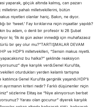
besi yaparak, göçük altında kalmış, can pazarı
lletinin pahalı milletvekillerini, bütün
akus niyetleri olanlar hariç. Bakın, ne diyor.
ı bir ‘tweet.’ Fay kırıklarına niçin inşaatlar yapıldı?
akin bu adam, o denli bir profesör ki 28 Şubat
iyor ki; ‘İlk iki gün asker inmediği için muhafazasız
 bu türlü bir şey olur mu?”TARTIŞMALAR DEVAM
CHP ve HDP’li milletvekilleri, “Sensin makus niyetli.
 yapacaksınız bu halka?” şeklinde reaksiyon
ınıyorsunuz” diye karşılık verdi.Genel Kurul’da,
tvekilleri oturdukları yerden kelamlı tartışma
 de katılınca Genel Kurul’da gerginlik yaşandı.HDP’li
eri ayırmanın kriteri nedir? Farklı düşünenler niçin
iniz” sözlerine Elitaş ise “Niye alınıyorsun berbat
nıyorsunuz? Yarası olan gocunur” diyerek karşılık
z. Beşerler enkaz altında bağırarak öldü, bağırarak.