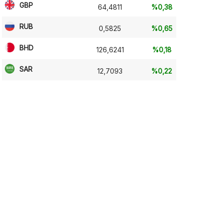
GBP
64,4811
%0,38
RUB
0,5825
%0,65
BHD
126,6241
%0,18
SAR
12,7093
%0,22