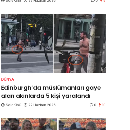
SoleKinG
22 Haziran 2026
0
9
DÜNYA
Edinburgh’da müslümanları gaye
alan akınlarda 5 kişi yaralandı
SoleKinG
22 Haziran 2026
0
10