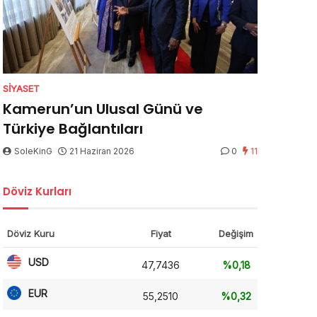
SIYASET
Kamerun’un Ulusal Günü ve
Türkiye Bağlantıları
SoleKinG
21 Haziran 2026
0
11
Döviz Kurları
Döviz Kuru
Fiyat
Değişim
USD
47,7436
%0,18
EUR
55,2510
%0,32