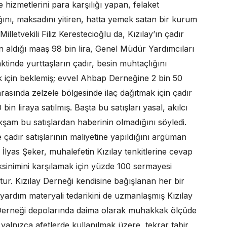
hizmetlerini para karşılığı yapan, felaket
ığını, maksadını yitiren, hatta yemek satan bir kurum
letvekili Filiz Kerestecioğlu da, Kızılay’ın çadır
n aldığı maaş 98 bin lira, Genel Müdür Yardımcıları
aktinde yurttaşların çadır, besin muhtaçlığını
ak için beklemiş; evvel Ahbap Derneğine 2 bin 50
onrasında zelzele bölgesinde ilaç dağıtmak için çadır
bin liraya satılmış. Başta bu satışları yasal, akılcı
kşam bu satışlardan haberinin olmadığını söyledi.
 çadır satışlarının maliyetine yapıldığını argüman
i İlyas Şeker, muhalefetin Kızılay tenkitlerine cevap
ksinimini karşılamak için yüzde 100 sermayesi
ştur. Kızılay Derneği kendisine bağışlanan her bir
 yardım materyali tedarikini de uzmanlaşmış Kızılay
 Derneği depolarında daima olarak muhakkak ölçüde
e yalnızca afetlerde kullanılmak üzere, tekrar tabir