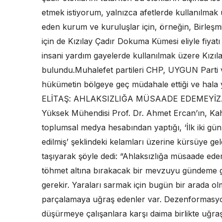
etmek istiyorum, yalnızca afetlerde kullanılma
eden kurum ve kuruluşlar için, örneğin, Birleşmi
için de Kızılay Çadır Dokuma Kümesi eliyle fiyatı
insani yardım gayelerde kullanılmak üzere Kızı
bulundu.Muhalefet partileri CHP, UYGUN Parti ve
hükümetin bölgeye geç müdahale ettiği ve hala yet
ELİTAŞ: AHLAKSIZLIĞA MÜSAADE EDEMEYİZAK Pa
Yüksek Mühendisi Prof. Dr. Ahmet Ercan’ın, Ka
toplumsal medya hesabından yaptığı, ‘İlk iki gü
edilmiş’ şeklindeki kelamları üzerine kürsüye geld
taşıyarak şöyle dedi: “Ahlaksızlığa müsaade ede
töhmet altına bırakacak bir mevzuyu gündeme get
gerekir. Yaraları sarmak için bugün bir arada 
parçalamaya uğraş edenler var. Dezenformasyon
düşürmeye çalışanlara karşı daima birlikte uğraş 