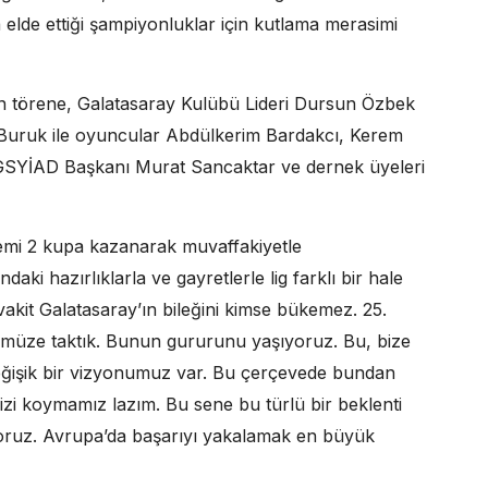
 elde ettiği şampiyonluklar için kutlama merasimi
en törene, Galatasaray Kulübü Lideri Dursun Özbek
n Buruk ile oyuncular Abdülkerim Bardakcı, Kerem
GSYİAD Başkanı Murat Sancaktar ve dernek üyeleri
emi 2 kupa kazanarak muvaffakiyetle
daki hazırlıklarla ve gayretlerle lig farklı bir hale
 vakit Galatasaray’ın bileğini kimse bükemez. 25.
müze taktık. Bunun gururunu yaşıyoruz. Bu, bize
eğişik bir vizyonumuz var. Bu çerçevede bundan
zi koymamız lazım. Bu sene bu türlü bir beklenti
ıyoruz. Avrupa’da başarıyı yakalamak en büyük