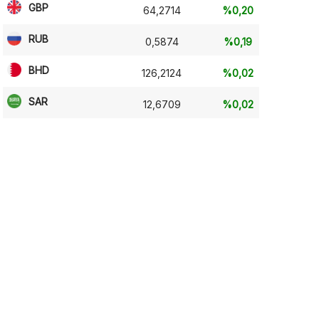
GBP
64,2714
%0,20
RUB
0,5874
%0,19
BHD
126,2124
%0,02
SAR
12,6709
%0,02