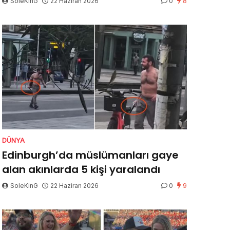
SoleKinG
22 Haziran 2026
0
8
DÜNYA
Edinburgh’da müslümanları gaye
alan akınlarda 5 kişi yaralandı
SoleKinG
22 Haziran 2026
0
9