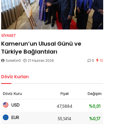
SIYASET
Kamerun’un Ulusal Günü ve
Türkiye Bağlantıları
SoleKinG
21 Haziran 2026
0
10
Döviz Kurları
Döviz Kuru
Fiyat
Değişim
USD
47,5884
%0,01
EUR
55,1414
%0,17