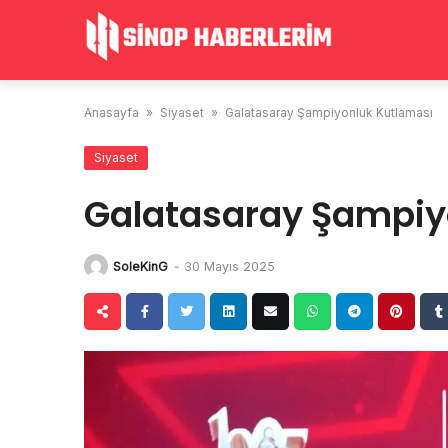
Skip
to
content
Anasayfa
»
Siyaset
»
Galatasaray Şampiyonluk Kutlaması
Siyaset
Galatasaray Şampiy
SoleKinG
-
30 Mayıs 2025