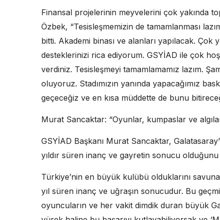
Finansal projelerinin meyvelerini çok yakında 
Özbek, “Tesisleşmemizin de tamamlanması lazım.
bitti. Akademi binası ve alanları yapılacak. Ço
desteklerinizi rica ediyorum. GSYİAD ile çok ho
verdiniz. Tesisleşmeyi tamamlamamız lazım. Şam
oluyoruz. Stadımızın yanında yapacağımız baske
geçeceğiz ve en kısa müddette de bunu bitireceğiz
Murat Sancaktar: “Oyunlar, kumpaslar ve algılar
GSYİAD Başkanı Murat Sancaktar, Galatasaray’ın
yıldır süren inanç ve gayretin sonucu olduğunu be
Türkiye’nin en büyük kulübü olduklarını savuna
yıl süren inanç ve uğraşın sonucudur. Bu geçmiş
oyuncuların ve her vakit dimdik duran büyük Gala
yürek haline bu başarıyı kutlayabiliyorsak ve ‘Ma