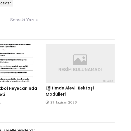
caktar
Sonraki Yazı »
Eğitimde Alevi-Bektaşi
tbol Heyecanında
Modülleri
eti
21 Haziran 2026
6
e işaretlenmişlerdir