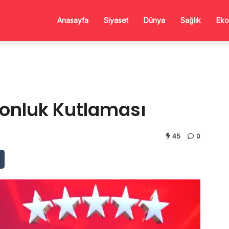
Anasayfa
Siyaset
Dünya
Sağlık
Eko
onluk Kutlaması
45
0