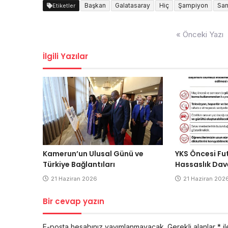
Başkan
Galatasaray
Hiç
Şampiyon
San
Etiketler
Yazı
« Önceki Yazı
dolaşımı
İlgili Yazılar
Kamerun’un Ulusal Günü ve
YKS Öncesi Fu
Türkiye Bağlantıları
Hassaslık Dav
21 Haziran 2026
21 Haziran 202
Bir cevap yazın
E-posta hesabınız yayımlanmayacak.
Gerekli alanlar
*
il