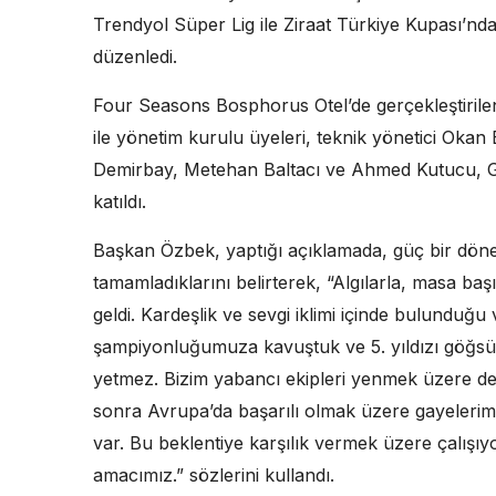
Trendyol Süper Lig ile Ziraat Türkiye Kupası’nda
düzenledi.
Four Seasons Bosphorus Otel’de gerçekleştiril
ile yönetim kurulu üyeleri, teknik yönetici Oka
Demirbay, Metehan Baltacı ve Ahmed Kutucu, 
katıldı.
Başkan Özbek, yaptığı açıklamada, güç bir dön
tamamladıklarını belirterek, “Algılarla, masa başın
geldi. Kardeşlik ve sevgi iklimi içinde bulunduğu
şampiyonluğumuza kavuştuk ve 5. yıldızı göğsü
yetmez. Bizim yabancı ekipleri yenmek üzere d
sonra Avrupa’da başarılı olmak üzere gayelerimi
var. Bu beklentiye karşılık vermek üzere çalış
amacımız.” sözlerini kullandı.