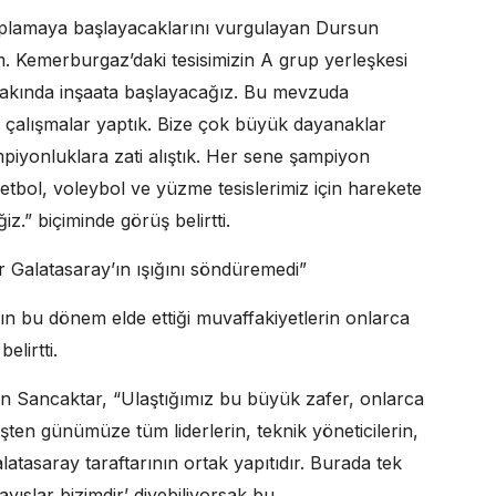
toplamaya başlayacaklarını vurgulayan Dursun
 Kemerburgaz’daki tesisimizin A grup yerleşkesi
k yakında inşaata başlayacağız. Bu mevzuda
ş çalışmalar yaptık. Bize çok büyük dayanaklar
piyonluklara zati alıştık. Her sene şampiyon
tbol, voleybol ve yüzme tesislerimiz için harekete
.” biçiminde görüş belirtti.
 Galatasaray’ın ışığını söndüremedi”
 bu dönem elde ettiği muvaffakiyetlerin onlarca
lirtti.
n Sancaktar, “Ulaştığımız bu büyük zafer, onlarca
ten günümüze tüm liderlerin, teknik yöneticilerin,
tasaray taraftarının ortak yapıtıdır. Burada tek
yıslar bizimdir’ diyebiliyorsak bu