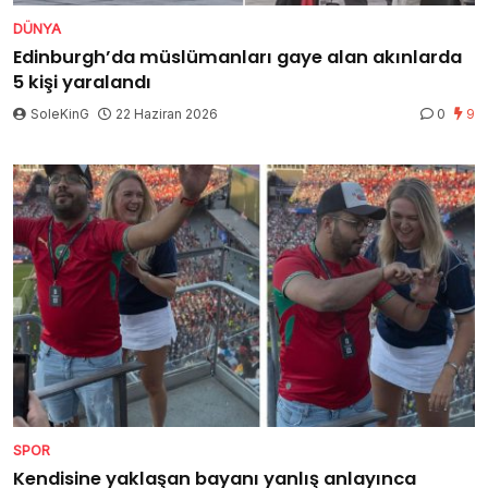
DÜNYA
Edinburgh’da müslümanları gaye alan akınlarda
5 kişi yaralandı
SoleKinG
22 Haziran 2026
0
9
SPOR
Kendisine yaklaşan bayanı yanlış anlayınca