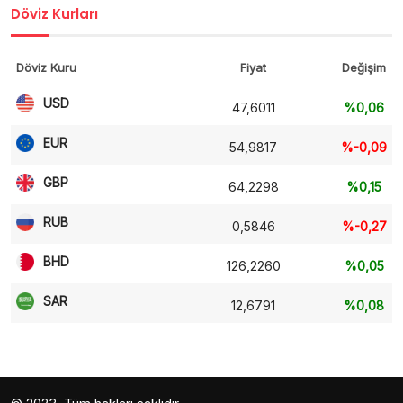
Döviz Kurları
Döviz Kuru
Fiyat
Değişim
USD
47,6011
%0,06
EUR
54,9817
%-0,09
GBP
64,2298
%0,15
RUB
0,5846
%-0,27
BHD
126,2260
%0,05
SAR
12,6791
%0,08