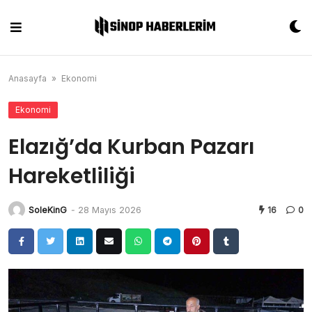
Skip
to
content
Anasayfa
»
Ekonomi
Ekonomi
Elazığ’da Kurban Pazarı
Hareketliliği
SoleKinG
-
28 Mayıs 2026
16
0