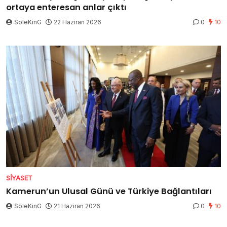
ortaya enteresan anlar çıktı
SoleKinG
22 Haziran 2026
0
10
SIYASET
Kamerun’un Ulusal Günü ve Türkiye Bağlantıları
SoleKinG
21 Haziran 2026
0
10