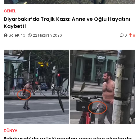
GENEL
Diyarbakır’da Trajik Kaza: Anne ve Oğlu Hayatını
Kaybetti
SoleKinG
22 Haziran 2026
0
8
DÜNYA
Edinburgh’da müslümanları gaye alan akınlarda