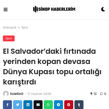
Skip
to
content
Anasayfa
»
Spor
Spor
El Salvador’daki fırtınada
yerinden kopan devasa
Dünya Kupası topu ortalığı
karıştırdı
SoleKinG
-
17 Haziran 2026
12
0