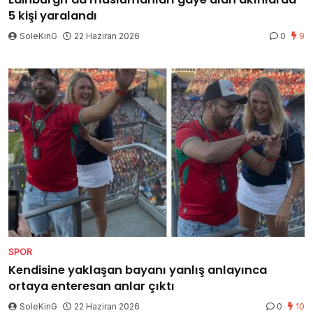
5 kişi yaralandı
SoleKinG
22 Haziran 2026
0
9
SPOR
Kendisine yaklaşan bayanı yanlış anlayınca
ortaya enteresan anlar çıktı
SoleKinG
22 Haziran 2026
0
10