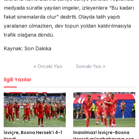
medyada süratle yayılan imgeler, izleyenlere “Bu kadarı
fakat sinemalarda olur” dedirtti. Olayda talih yapıtı
yaralanan olmazken, dev topun yoldan kaldırılmasıyla
trafik olağana döndü.
Kaynak: Son Dakika
Yazı
« Önceki Yazı
Sonraki Yazı »
dolaşımı
İlgili Yazılar
İsviçre, Bosna Hersek’i 4-1
İnanılmaz! İsviçre-Bosna
Yendi
Hersek müsabakasının son