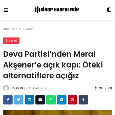
Skip
to
content
Anasayfa
»
Siyaset
Siyaset
Deva Partisi’nden Meral
Akşener’e açık kapı: Öteki
alternatiflere açığız
SoleKinG
-
11 Mart 2023
70
0