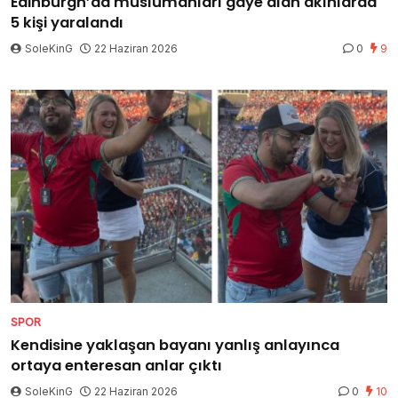
Edinburgh’da müslümanları gaye alan akınlarda
5 kişi yaralandı
SoleKinG
22 Haziran 2026
0
9
SPOR
Kendisine yaklaşan bayanı yanlış anlayınca
ortaya enteresan anlar çıktı
SoleKinG
22 Haziran 2026
0
10