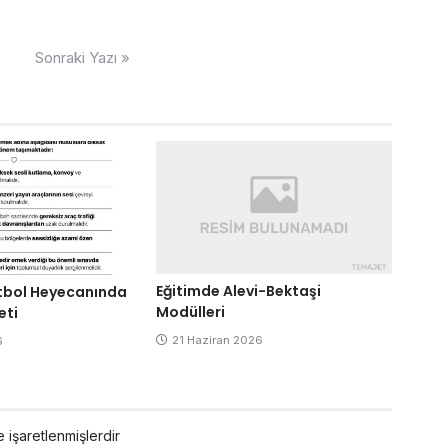
Sonraki Yazı »
Eğitimde Alevi-Bektaşi
tbol Heyecanında
Modülleri
eti
21 Haziran 2026
6
e işaretlenmişlerdir