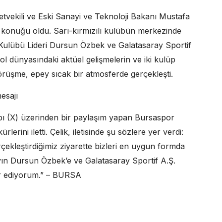
etvekili ve Eski Sanayi ve Teknoloji Bakanı Mustafa
n konuğu oldu. Sarı-kırmızılı kulübün merkezinde
 Kulübü Lideri Dursun Özbek ve Galatasaray Sportif
ol dünyasındaki aktüel gelişmelerin ve iki kulüp
görüşme, epey sıcak bir atmosferde gerçekleşti.
esajı
bı (X) üzerinden bir paylaşım yapan Bursaspor
erini iletti. Çelik, iletisinde şu sözlere yer verdi:
çekleştirdiğimiz ziyarette bizleri en uygun formda
ın Dursun Özbek’e ve Galatasaray Sportif A.Ş.
ür ediyorum.” – BURSA