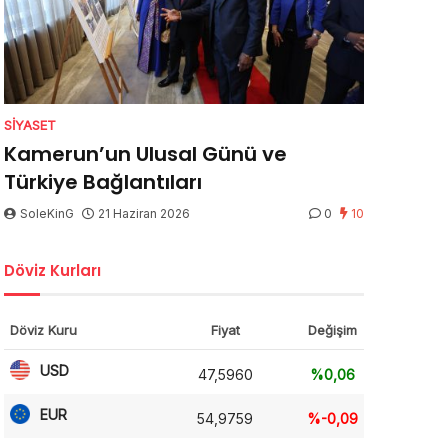
SIYASET
Kamerun’un Ulusal Günü ve
Türkiye Bağlantıları
SoleKinG
21 Haziran 2026
0
10
Döviz Kurları
Döviz Kuru
Fiyat
Değişim
USD
47,5960
%0,06
EUR
54,9759
%-0,09