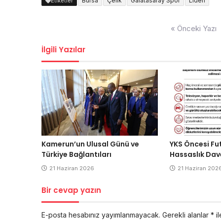
Bursa
Çelik
Galatasaray Spor
Lideri
Etiketler
Yazı
« Önceki Yazı
dolaşımı
İlgili Yazılar
Kamerun’un Ulusal Günü ve
YKS Öncesi Fu
Türkiye Bağlantıları
Hassaslık Dav
21 Haziran 2026
21 Haziran 202
Bir cevap yazın
E-posta hesabınız yayımlanmayacak.
Gerekli alanlar
*
il