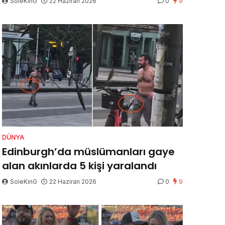
SoleKinG
22 Haziran 2026
0
9
DÜNYA
Edinburgh’da müslümanları gaye
alan akınlarda 5 kişi yaralandı
SoleKinG
22 Haziran 2026
0
9