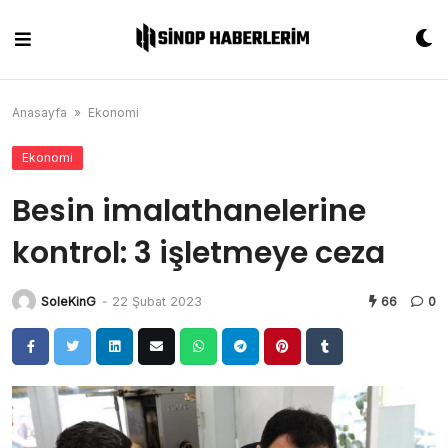
Skip
to
content
Anasayfa
»
Ekonomi
Ekonomi
Besin imalathanelerine
kontrol: 3 işletmeye ceza
SoleKinG
-
22 Şubat 2023
66
0