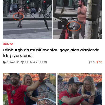
DÜNYA
Edinburgh’da müslümanları gaye alan akınlarda
5 kişi yaralandı
SoleKinG
22 Haziran 2026
0
10