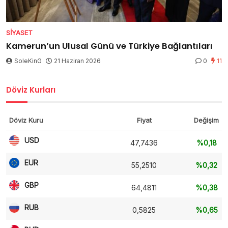
SIYASET
Kamerun’un Ulusal Günü ve Türkiye Bağlantıları
SoleKinG
21 Haziran 2026
0
11
Döviz Kurları
Döviz Kuru
Fiyat
Değişim
USD
47,7436
%0,18
EUR
55,2510
%0,32
GBP
64,4811
%0,38
RUB
0,5825
%0,65