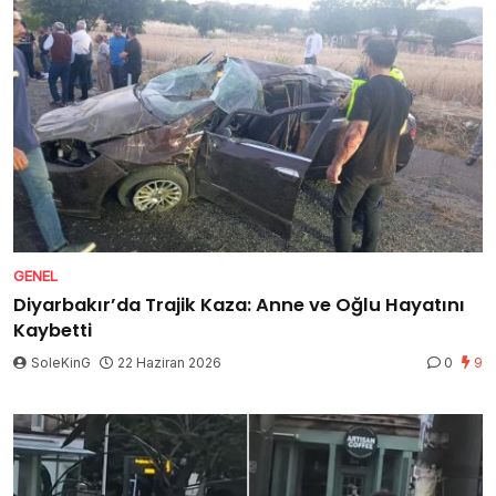
GENEL
Diyarbakır’da Trajik Kaza: Anne ve Oğlu Hayatını
Kaybetti
SoleKinG
22 Haziran 2026
0
9