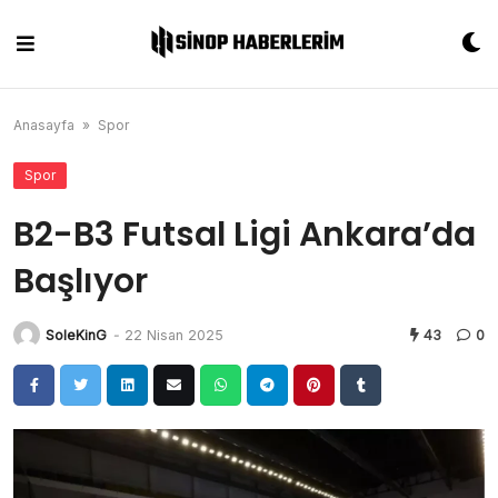
Skip
to
content
Anasayfa
»
Spor
Spor
B2-B3 Futsal Ligi Ankara’da
Başlıyor
SoleKinG
-
22 Nisan 2025
43
0