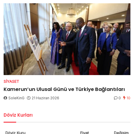
SIYASET
Kamerun’un Ulusal Günü ve Türkiye Bağlantıları
SoleKinG
21 Haziran 2026
0
10
Döviz Kurları
Döviz Kuru
Fiyat
Değişim