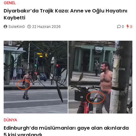
GENEL
Diyarbakır’da Trajik Kaza: Anne ve Oğlu Hayatını
Kaybetti
SoleKinG
22 Haziran 2026
0
9
DÜNYA
Edinburgh’da müslümanları gaye alan akınlarda
5 kişi yaralandı