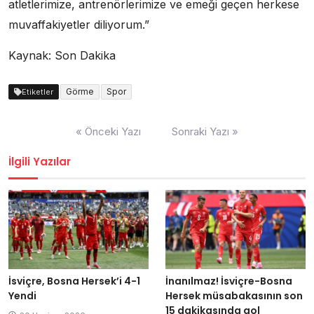
atletlerimize, antrenörlerimize ve emeği geçen herkese
muvaffakiyetler diliyorum.”
Kaynak: Son Dakika
Görme
Spor
Etiketler
Yazı
« Önceki Yazı
Sonraki Yazı »
dolaşımı
İlgili Yazılar
İsviçre, Bosna Hersek’i 4-1
İnanılmaz! İsviçre-Bosna
Yendi
Hersek müsabakasının son
15 dakikasında gol