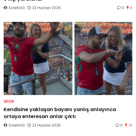
SoleKinG
22 Haziran 2026
0
9
SPOR
Kendisine yaklaşan bayanı yanlış anlayınca
ortaya enteresan anlar çıktı
SoleKinG
22 Haziran 2026
0
10