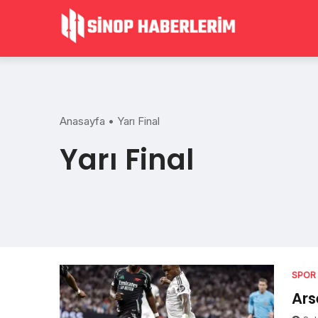
Skip
to
content
Anasayfa
•
Yarı Final
Yarı Final
SPOR
Ars