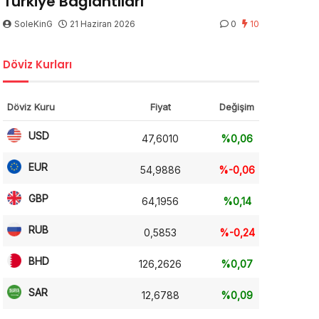
Türkiye Bağlantıları
SoleKinG
21 Haziran 2026
0
10
Döviz Kurları
Döviz Kuru
Fiyat
Değişim
USD
47,6010
%0,06
EUR
54,9886
%-0,06
GBP
64,1956
%0,14
RUB
0,5853
%-0,24
BHD
126,2626
%0,07
SAR
12,6788
%0,09