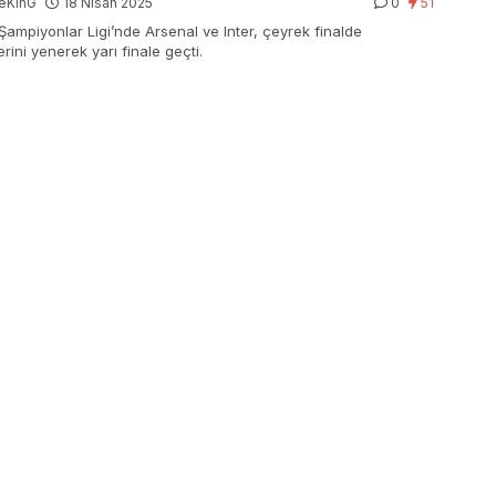
eKinG
18 Nisan 2025
0
51
Şampiyonlar Ligi’nde Arsenal ve Inter, çeyrek finalde
erini yenerek yarı finale geçti.