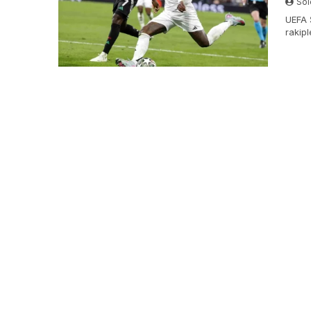
Sol
UEFA 
rakipl