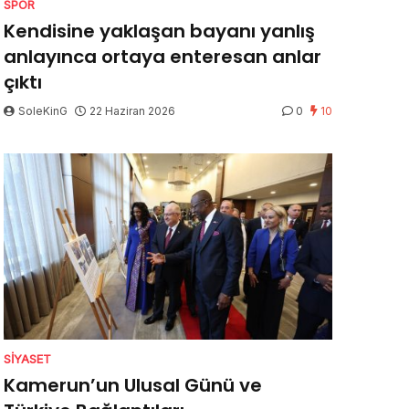
SPOR
Kendisine yaklaşan bayanı yanlış
anlayınca ortaya enteresan anlar
çıktı
SoleKinG
22 Haziran 2026
0
10
SIYASET
Kamerun’un Ulusal Günü ve