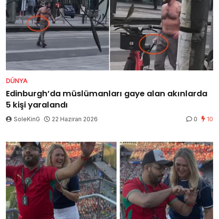
DÜNYA
Edinburgh’da müslümanları gaye alan akınlarda
5 kişi yaralandı
SoleKinG
22 Haziran 2026
0
10