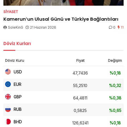
SIYASET
Kamerun’un Ulusal Günü ve Türkiye Bağlantıları
SoleKinG
21 Haziran 2026
0
11
Döviz Kurları
Döviz Kuru
Fiyat
Değişim
USD
47,7436
%0,18
EUR
55,2510
%0,32
GBP
64,4811
%0,38
RUB
0,5825
%0,65
BHD
126,6241
%0,18