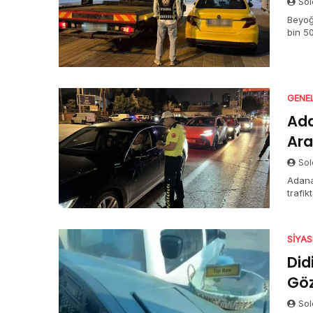
Sol
Beyoğ
bin 5
GENE
Ada
Ar
Sol
Adana
trafik
SIYA
Did
Göz
Sol