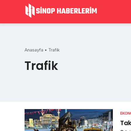
Skip
to
content
Anasayfa
•
Trafik
Trafik
EKON
Tak