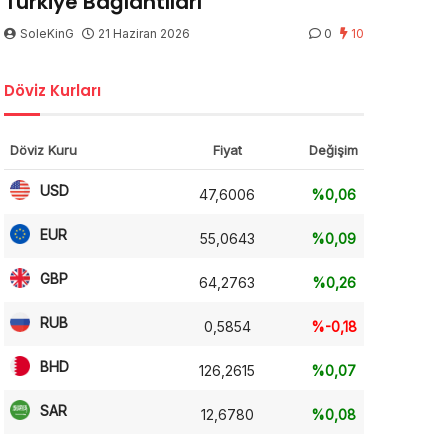
Türkiye Bağlantıları
SoleKinG
21 Haziran 2026
0
10
Döviz Kurları
Döviz Kuru
Fiyat
Değişim
USD
47,6006
%0,06
EUR
55,0643
%0,09
GBP
64,2763
%0,26
RUB
0,5854
%-0,18
BHD
126,2615
%0,07
SAR
12,6780
%0,08