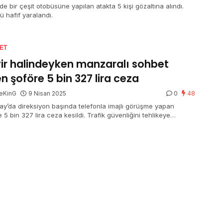
de bir çeşit otobüsüne yapılan atakta 5 kişi gözaltına alındı.
ü hafif yaralandı.
SET
ir halindeyken manzaralı sohbet
n şoföre 5 bin 327 lira ceza
eKinG
9 Nisan 2025
0
48
ay’da direksiyon başında telefonla imajlı görüşme yapan
 5 bin 327 lira ceza kesildi. Trafik güvenliğini tehlikeye
tan isimli süreç başlatıldı.