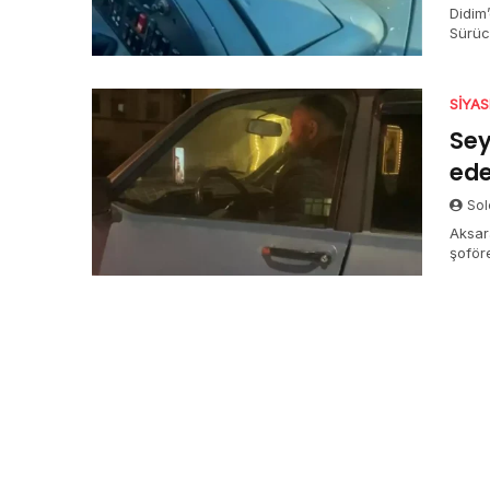
Didim’
Sürüc
SIYA
Sey
ede
Sol
Aksar
şoföre
sokmak