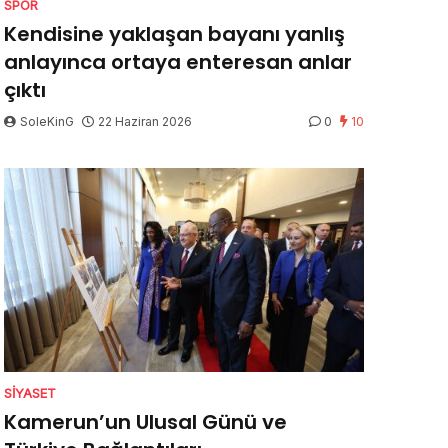
SPOR
Kendisine yaklaşan bayanı yanlış
anlayınca ortaya enteresan anlar
çıktı
SoleKinG
22 Haziran 2026
0
10
SIYASET
Kamerun’un Ulusal Günü ve