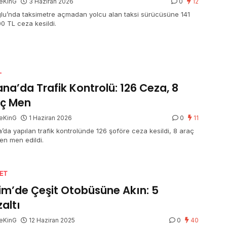
eKinG
3 Haziran 2026
0
12
lu’nda taksimetre açmadan yolcu alan taksi sürücüsüne 141
00 TL ceza kesildi.
L
na’da Trafik Kontrolü: 126 Ceza, 8
aç Men
eKinG
1 Haziran 2026
0
11
’da yapılan trafik kontrolünde 126 şoföre ceza kesildi, 8 araç
ten men edildi.
SET
im’de Çeşit Otobüsüne Akın: 5
altı
eKinG
12 Haziran 2025
0
40