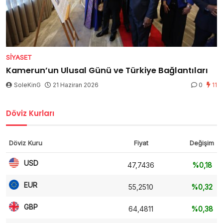
SIYASET
Kamerun’un Ulusal Günü ve Türkiye Bağlantıları
SoleKinG
21 Haziran 2026
0
11
Döviz Kurları
Döviz Kuru
Fiyat
Değişim
USD
47,7436
%0,18
EUR
55,2510
%0,32
GBP
64,4811
%0,38