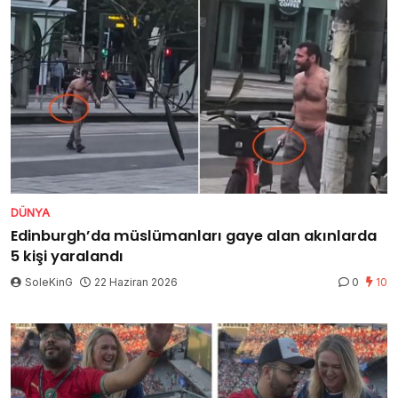
DÜNYA
Edinburgh’da müslümanları gaye alan akınlarda
5 kişi yaralandı
SoleKinG
22 Haziran 2026
0
10