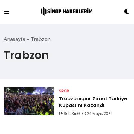
Skip
to
content
Anasayfa
•
Trabzon
Trabzon
SPOR
Trabzonspor Ziraat Türkiye
Kupası’nı Kazandı
SoleKinG
24 Mayıs 2026