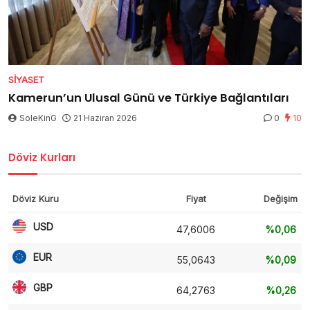
SIYASET
Kamerun’un Ulusal Günü ve Türkiye Bağlantıları
SoleKinG
21 Haziran 2026
0
10
Döviz Kurları
Döviz Kuru
Fiyat
Değişim
USD
47,6006
%0,06
EUR
55,0643
%0,09
GBP
64,2763
%0,26