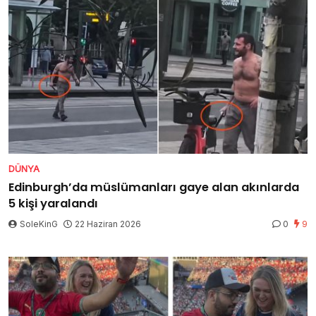
DÜNYA
Edinburgh’da müslümanları gaye alan akınlarda
5 kişi yaralandı
SoleKinG
22 Haziran 2026
0
9