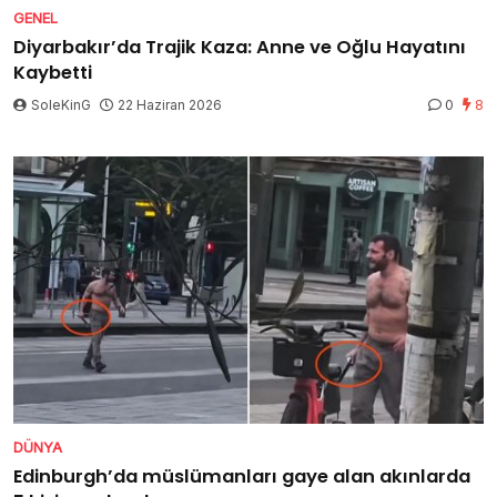
GENEL
Diyarbakır’da Trajik Kaza: Anne ve Oğlu Hayatını
Kaybetti
SoleKinG
22 Haziran 2026
0
8
DÜNYA
Edinburgh’da müslümanları gaye alan akınlarda