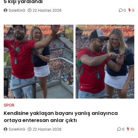
5 kişi yaralandı
SoleKinG
22 Haziran 2026
0
9
SPOR
Kendisine yaklaşan bayanı yanlış anlayınca
ortaya enteresan anlar çıktı
SoleKinG
22 Haziran 2026
0
10