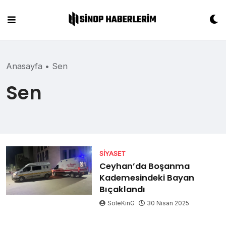
Skip
to
content
Anasayfa
•
Sen
Sen
SIYASET
Ceyhan’da Boşanma
Kademesindeki Bayan
Bıçaklandı
SoleKinG
30 Nisan 2025