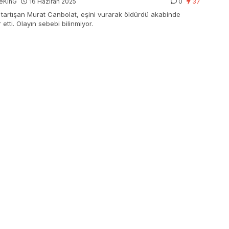
eKinG
16 Haziran 2025
0
37
e tartışan Murat Canbolat, eşini vurarak öldürdü akabinde
r etti. Olayın sebebi bilinmiyor.