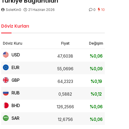
Türkiye Bağlantıları
SoleKinG
21 Haziran 2026
0
10
Döviz Kurları
Döviz Kuru
Fiyat
Değişim
USD
47,6038
%0,06
EUR
55,0696
%0,09
GBP
64,2323
%0,19
RUB
0,5882
%0,12
BHD
126,2566
%0,06
SAR
12,6756
%0,06