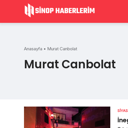
Skip
to
content
Anasayfa
•
Murat Canbolat
Murat Canbolat
SIYA
İne