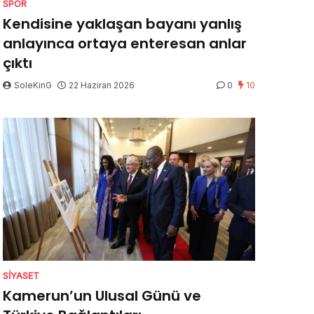
SPOR
Kendisine yaklaşan bayanı yanlış
anlayınca ortaya enteresan anlar
çıktı
SoleKinG
22 Haziran 2026
0
10
SIYASET
Kamerun’un Ulusal Günü ve