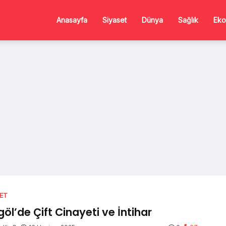
Anasayfa
Siyaset
Dünya
Sağlık
Eko
SET
göl’de Çift Cinayeti ve İntihar