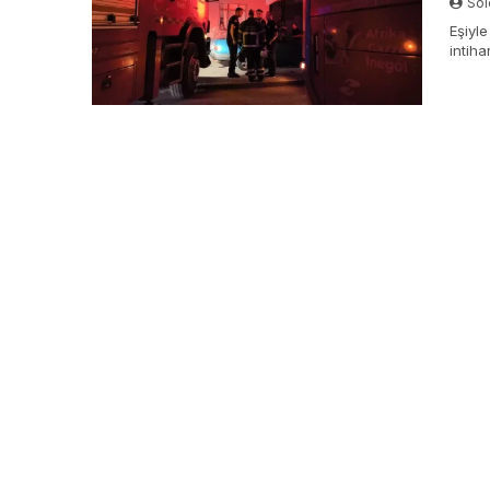
Sol
Eşiyl
intiha