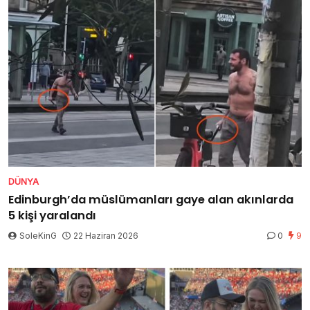
DÜNYA
Edinburgh’da müslümanları gaye alan akınlarda
5 kişi yaralandı
SoleKinG
22 Haziran 2026
0
9