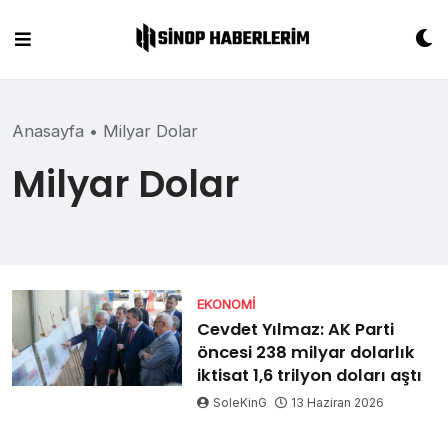
Skip
to
content
Anasayfa
•
Milyar Dolar
Milyar Dolar
EKONOMI
Cevdet Yılmaz: AK Parti
öncesi 238 milyar dolarlık
iktisat 1,6 trilyon doları aştı
SoleKinG
13 Haziran 2026