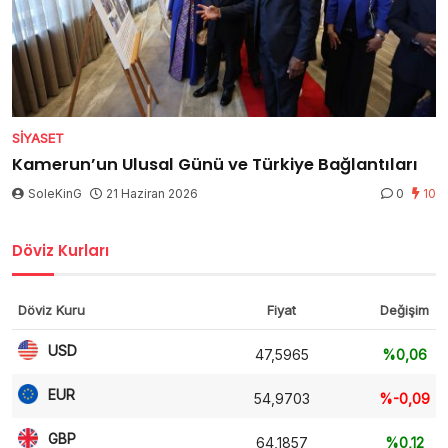
SIYASET
Kamerun’un Ulusal Günü ve Türkiye Bağlantıları
SoleKinG
21 Haziran 2026
0
10
Döviz Kurları
Döviz Kuru
Fiyat
Değişim
USD
47,5965
%0,06
EUR
54,9703
%-0,09
GBP
64,1857
%0,12