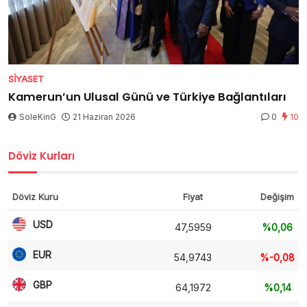
SIYASET
Kamerun’un Ulusal Günü ve Türkiye Bağlantıları
SoleKinG
21 Haziran 2026
0
10
Döviz Kurları
Döviz Kuru
Fiyat
Değişim
USD
47,5959
%0,06
EUR
54,9743
%-0,08
GBP
64,1972
%0,14