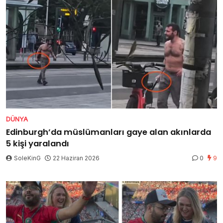
DÜNYA
Edinburgh’da müslümanları gaye alan akınlarda
5 kişi yaralandı
SoleKinG
22 Haziran 2026
0
9