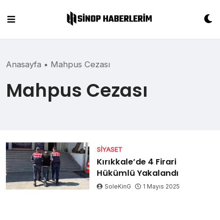
Skip
to
content
Anasayfa
•
Mahpus Cezası
Mahpus Cezası
SIYASET
Kırıkkale’de 4 Firari
Hükümlü Yakalandı
SoleKinG
1 Mayıs 2025