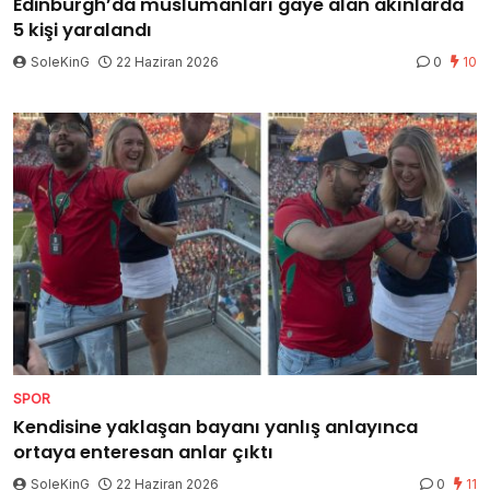
Edinburgh’da müslümanları gaye alan akınlarda
5 kişi yaralandı
SoleKinG
22 Haziran 2026
0
10
SPOR
Kendisine yaklaşan bayanı yanlış anlayınca
ortaya enteresan anlar çıktı
SoleKinG
22 Haziran 2026
0
11