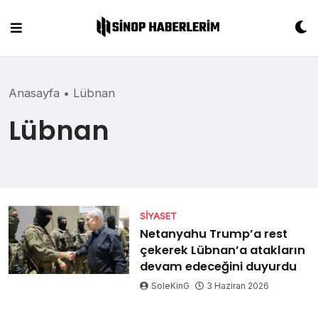
Skip
to
content
Anasayfa
•
Lübnan
Lübnan
SIYASET
Netanyahu Trump’a rest
çekerek Lübnan’a atakların
devam edeceğini duyurdu
SoleKinG
3 Haziran 2026