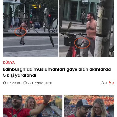
DÜNYA
Edinburgh’da müslümanları gaye alan akınlarda
5 kişi yaralandı
SoleKinG
22 Haziran 2026
0
9