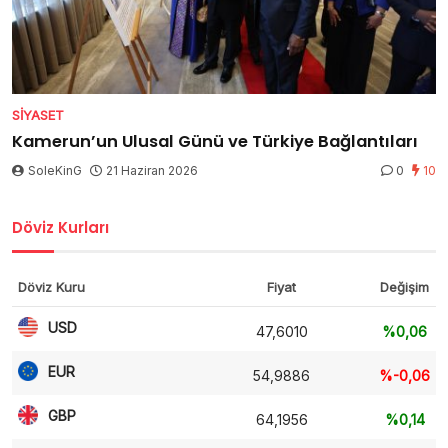
SIYASET
Kamerun’un Ulusal Günü ve Türkiye Bağlantıları
SoleKinG
21 Haziran 2026
0
10
Döviz Kurları
Döviz Kuru
Fiyat
Değişim
USD
47,6010
%0,06
EUR
54,9886
%-0,06
GBP
64,1956
%0,14