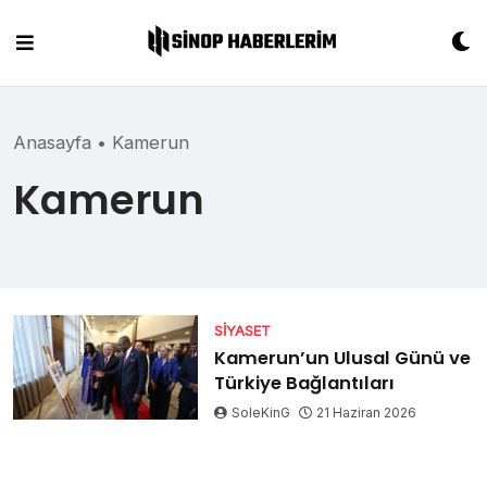
Skip
to
content
Anasayfa
•
Kamerun
Kamerun
SIYASET
Kamerun’un Ulusal Günü ve
Türkiye Bağlantıları
SoleKinG
21 Haziran 2026