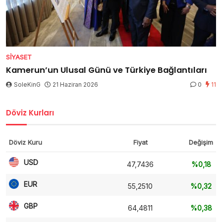
SIYASET
Kamerun’un Ulusal Günü ve Türkiye Bağlantıları
SoleKinG
21 Haziran 2026
0
11
Döviz Kurları
Döviz Kuru
Fiyat
Değişim
USD
47,7436
%0,18
EUR
55,2510
%0,32
GBP
64,4811
%0,38