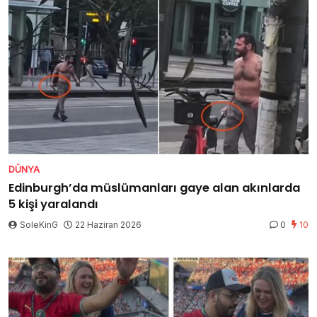
DÜNYA
Edinburgh’da müslümanları gaye alan akınlarda
5 kişi yaralandı
SoleKinG
22 Haziran 2026
0
10