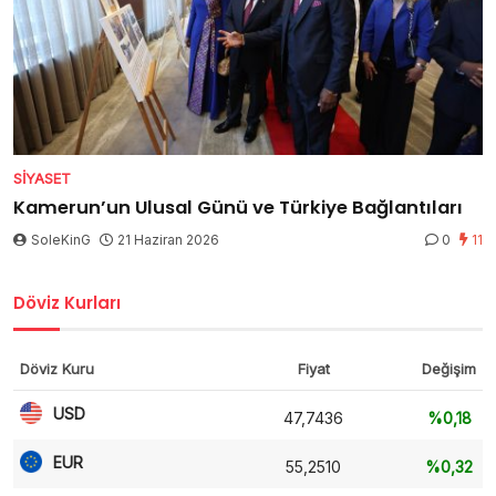
SIYASET
Kamerun’un Ulusal Günü ve Türkiye Bağlantıları
SoleKinG
21 Haziran 2026
0
11
Döviz Kurları
Döviz Kuru
Fiyat
Değişim
USD
47,7436
%0,18
EUR
55,2510
%0,32