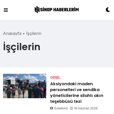
Skip
to
content
Anasayfa
•
İşçilerin
İşçilerin
GENEL
Aksiyondaki maden
personelleri ve sendika
yöneticilerine silahlı akın
teşebbüsü tezi
SoleKinG
16 Haziran 2026