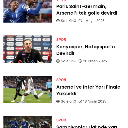
Paris Saint-Germain,
Arsenal’ı tek golle devirdi
SoleKinG
1 Mayıs 2025
SPOR
Konyaspor, Hatayspor’u
Devirdi!
SoleKinG
20 Nisan 2025
SPOR
Arsenal ve Inter Yarı Finale
Yükseldi
SoleKinG
18 Nisan 2025
SPOR
Şampiyonlar Ligi’nde Yarı