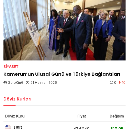
SIYASET
Kamerun’un Ulusal Günü ve Türkiye Bağlantıları
SoleKinG
21 Haziran 2026
0
10
Döviz Kurları
Döviz Kuru
Fiyat
Değişim
USD
47,6049
%0,05