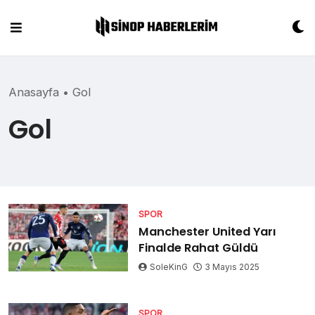
Skip
to
content
Anasayfa
•
Gol
Gol
SPOR
Manchester United Yarı
Finalde Rahat Güldü
SoleKinG
3 Mayıs 2025
SPOR