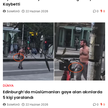
Kaybetti
SoleKinG
22 Haziran 2026
0
8
DÜNYA
Edinburgh’da müslümanları gaye alan akınlarda
5 kişi yaralandı
SoleKinG
22 Haziran 2026
0
9