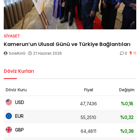
SIYASET
Kamerun’un Ulusal Günü ve Türkiye Bağlantıları
SoleKinG
21 Haziran 2026
0
11
Döviz Kurları
Döviz Kuru
Fiyat
Değişim
USD
47,7436
%0,18
EUR
55,2510
%0,32
GBP
64,4811
%0,38