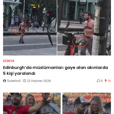
DÜNYA
Edinburgh’da müslümanları gaye alan akınlarda
5 kişi yaralandı
SoleKinG
22 Haziran 2026
0
10