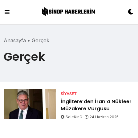
Skip
to
content
Anasayfa
•
Gerçek
Gerçek
SIYASET
İngiltere’den İran’a Nükleer
Müzakere Vurgusu
SoleKinG
24 Haziran 2025