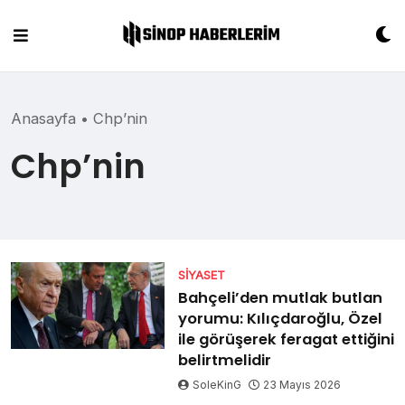
Skip
to
content
Anasayfa
•
Chp’nin
Chp’nin
SIYASET
Bahçeli’den mutlak butlan
yorumu: Kılıçdaroğlu, Özel
ile görüşerek feragat ettiğini
belirtmelidir
SoleKinG
23 Mayıs 2026