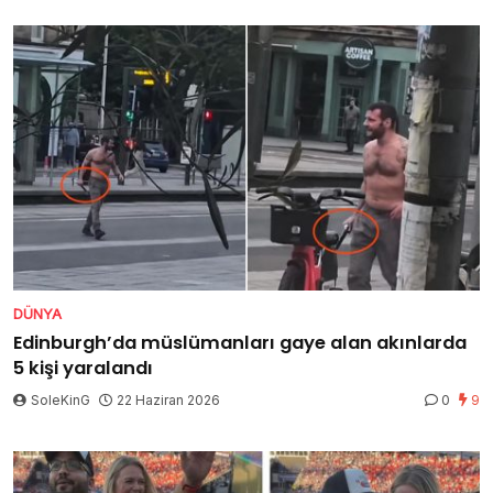
DÜNYA
Edinburgh’da müslümanları gaye alan akınlarda
5 kişi yaralandı
SoleKinG
22 Haziran 2026
0
9