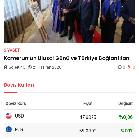
SIYASET
Kamerun’un Ulusal Günü ve Türkiye Bağlantıları
SoleKinG
21 Haziran 2026
0
10
Döviz Kurları
Döviz Kuru
Fiyat
Değişim
USD
47,6025
%0,06
EUR
55,0803
%0,11