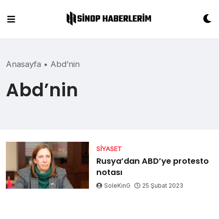
Skip
to
content
Anasayfa
•
Abd’nin
Abd’nin
SIYASET
Rusya’dan ABD’ye protesto
notası
SoleKinG
25 Şubat 2023