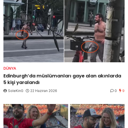
DÜNYA
Edinburgh’da müslümanları gaye alan akınlarda
5 kişi yaralandı
SoleKinG
22 Haziran 2026
0
9