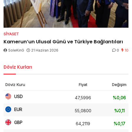
SIYASET
Kamerun’un Ulusal Günü ve Türkiye Bağlantıları
SoleKinG
21 Haziran 2026
0
10
Döviz Kurları
Döviz Kuru
Fiyat
Değişim
USD
47,5996
%0,06
EUR
55,0800
%0,11
GBP
64,2119
%0,17