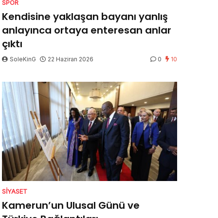
SPOR
Kendisine yaklaşan bayanı yanlış
anlayınca ortaya enteresan anlar
çıktı
SoleKinG
22 Haziran 2026
0
10
SIYASET
Kamerun’un Ulusal Günü ve