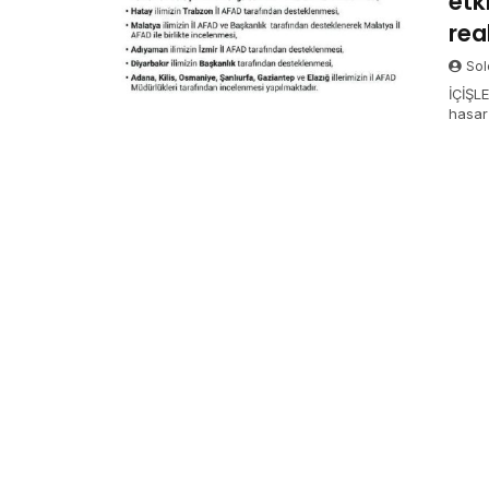
etk
rea
Sol
İÇİŞL
hasar 
vilay
görse
çok la