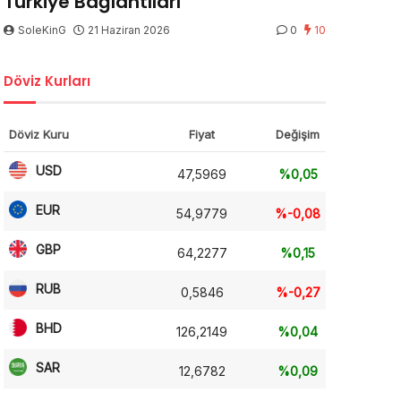
Türkiye Bağlantıları
SoleKinG
21 Haziran 2026
0
10
Döviz Kurları
Döviz Kuru
Fiyat
Değişim
USD
47,5969
%0,05
EUR
54,9779
%-0,08
GBP
64,2277
%0,15
RUB
0,5846
%-0,27
BHD
126,2149
%0,04
SAR
12,6782
%0,09