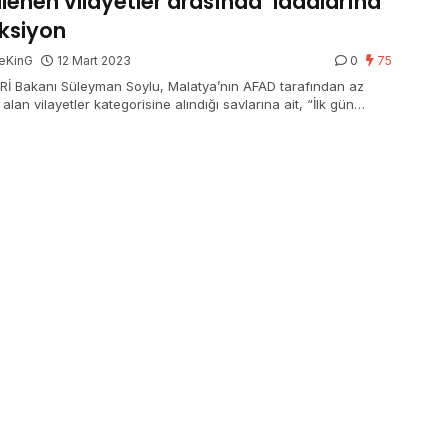
ilenen vilayetler arasında’ iddalarına
ksiyon
eKinG
12 Mart 2023
0
75
ERİ Bakanı Süleyman Soylu, Malatya’nın AFAD tarafından az
alan vilayetler kategorisine alındığı savlarına ait, “İlk gün
etlerin eşleşmesi için yapılan, akabinde çabucak değiştirilen
li, günler sonra alıp tahrike soyunanlara söylenecek kelam
kin vakti değil.