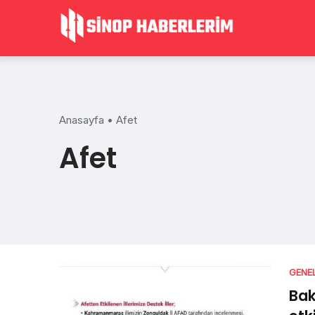
Skip
to
content
Anasayfa
•
Afet
Afet
GENE
Bak